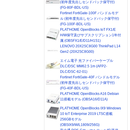
(初年度先出しセンドバック保守付)
(FG-80F-BDL-US)
Fortinet FortiGate-100F バンドルモデ
ル (初年度先出しセンドバック保守付)
(FG-100F-BDL-US)
PLAT'HOME OpenBlocks IoT FX1/E
H/W保守及びサブスクリプション1年付
属 (OBSFX1/E/D11/H1S1)
LENOVO 20X2SC8G00 ThinkPad L14
Gen2 (20X2SC8G00)
エイム電子 光ファイバーケーブル
DLC/DSC MM62.5 1m (AFP2-
DLC/DSC-62-01)
Fortinet FortiGate-40F バンドルモデル
(初年度先出しセンドバック保守付)
(FG-40F-BDL-US)
PLAT'HOME OpenBlocks A16 Debian
11搭載モデル (OBSA16/D11A)
PLAT'HOME OpenBlocks IX9 Windows
10 IoT Enterprise 2019 LTSC搭載
256GBモデル
(OBSIX9/W/L1809/256G)