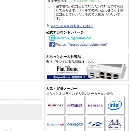
東京大学/K様
(ご利用期間2009年～)
“
請求書払いに対応していただいているので利用
しております。メールでの問い合わせにも丁寧
に対応していただけるので大変ありがたいで
す。
あなたの声をお寄せください!
公式アカウント / ページ
ぷらっとホーム社製品
当社ブランドの製品情報はこちら
人気・定番メーカー
ぷらっとオンラインで人気のメーカーをご紹介！