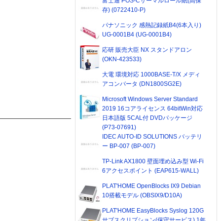
富士通 POS-Cサーマルロール紙(高保
存) (0722410-P)
パナソニック 感熱記録紙B4(6本入り)
UG-0001B4 (UG-0001B4)
応研 販売大臣 NX スタンドアロン
(OKN-423533)
大電 環境対応 1000BASE-T/X メディ
アコンバータ (DN1800SG2E)
Microsoft Windows Server Standard
2019 16コアライセンス 64bitWin対応
日本語版 5CAL付 DVDパッケージ
(P73-07691)
IDEC AUTO-ID SOLUTIONS バッテリ
ー BP-007 (BP-007)
TP-Link AX1800 壁面埋め込み型 Wi-Fi
6アクセスポイント (EAP615-WALL)
PLAT'HOME OpenBlocks IX9 Debian
10搭載モデル (OBSIX9/D10A)
PLAT'HOME EasyBlocks Syslog 120G
サブスクリプション(保守サービス) 1年