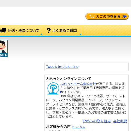
Tweets by platonline
ぷらっとオンラインについて
ぷらっとホーム株式会社
が運用する、法人取
引に特化した「業務用IT機器専門の調達支援
サイト」です。
1999年よりネットワーク機器、サーバ、スト
レージ、パソコン周辺機器、PCパーツ、ソフトウェ
ア、ライセンスなど、業務用IT機器中心に販売。品揃え
は業界トップクラスの約5.5万点です。法人取引に特化
し、学校・官公庁・一般法人のお客様の請求書後払いに
も対応しています。
IPv6への取り組み
会社概要
お客様からの声
もっと見る