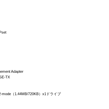
set
ment Adapter
SE-TX
ode（1.44MB/720KB）x1ドライブ