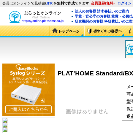
会員はオンラインで見積書(
)を
無料で作成
できます
会員登録(無料)
ログイン
見本
法人のお客様 請求書払いのご案内
学校・官公庁のお客様 校費・公費
研究機関のお客様 科研費払いのご案
PLAT’HOME Standard/BX
メ
商
型
保
返