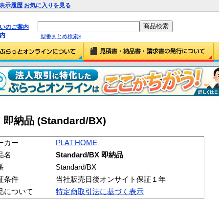
表示履歴
お気に入りを見る
払いのご案内
内
型番まとめ検索»
 即納品 (Standard/BX)
ーカー
PLAT'HOME
品名
Standard/BX 即納品
番
Standard/BX
証条件
当社販売日後オンサイト保証１年
品について
特定商取引法に基づく表示