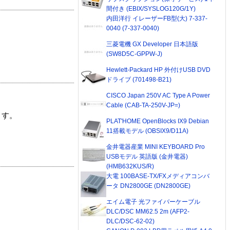
間付き (EBIX/SYSLOG120G/1Y)
内田洋行 イレーザーFB型(大) 7-337-
0040 (7-337-0040)
三菱電機 GX Developer 日本語版
(SW8D5C-GPPW-J)
Hewlett-Packard HP 外付けUSB DVD
ドライブ (701498-B21)
CISCO Japan 250V AC Type A Power
Cable (CAB-TA-250V-JP=)
ます。
PLAT'HOME OpenBlocks IX9 Debian
11搭載モデル (OBSIX9/D11A)
金井電器産業 MINI KEYBOARD Pro
USBモデル 英語版 (金井電器)
(HMB632KUS/R)
大電 100BASE-TX/FXメディアコンバ
ータ DN2800GE (DN2800GE)
エイム電子 光ファイバーケーブル
DLC/DSC MM62.5 2m (AFP2-
DLC/DSC-62-02)