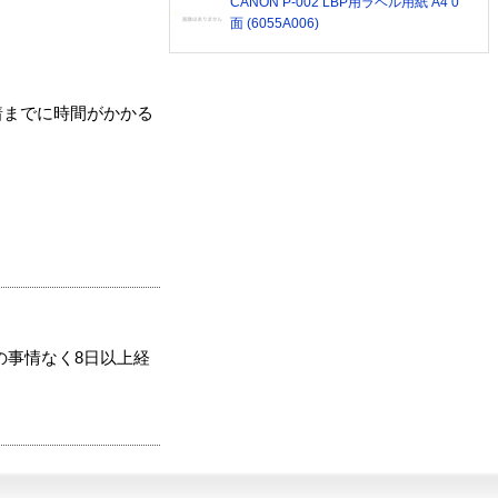
CANON P-002 LBP用ラベル用紙 A4 0
面 (6055A006)
着までに時間がかかる
の事情なく8日以上経