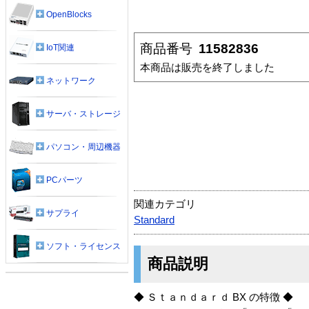
OpenBlocks
商品番号
11582836
IoT関連
本商品は販売を終了しました
ネットワーク
サーバ・ストレージ
パソコン・周辺機器
PCパーツ
関連カテゴリ
サプライ
Standard
ソフト・ライセンス
商品説明
◆ Ｓｔａｎｄａｒｄ BX の特徴 ◆