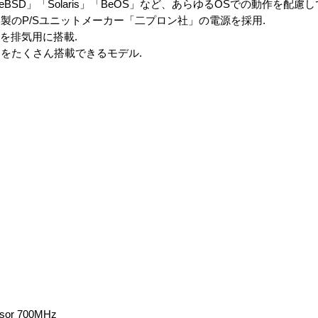
reeBSD」「Solaris」「BeOS」など、あらゆるOSでの動作を配慮し
製のP/Sユニットメーカー「二プロン社」の電源を採用.
を排気用に搭載.
応で、メモリをたくさん搭載できるモデル.
sor 700MHz