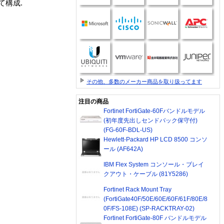
て構成.
その他、多数のメーカー商品を取り扱ってます
注目の商品
Fortinet FortiGate-60Fバンドルモデル
(初年度先出しセンドバック保守付)
(FG-60F-BDL-US)
Hewlett-Packard HP LCD 8500 コンソ
ール (AF642A)
IBM Flex System コンソール・ブレイ
クアウト・ケーブル (81Y5286)
Fortinet Rack Mount Tray
(FortiGate40F/50E/60E/60F/61F/80E/8
0F/FS-108E) (SP-RACKTRAY-02)
Fortinet FortiGate-80F バンドルモデル