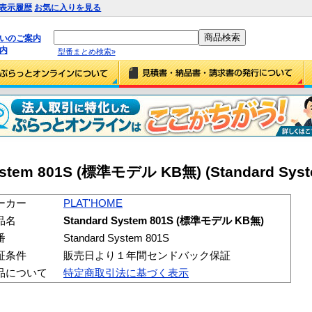
表示履歴
お気に入りを見る
払いのご案内
内
型番まとめ検索»
ystem 801S (標準モデル KB無) (Standard Syst
ーカー
PLAT'HOME
品名
Standard System 801S (標準モデル KB無)
番
Standard System 801S
証条件
販売日より１年間センドバック保証
品について
特定商取引法に基づく表示