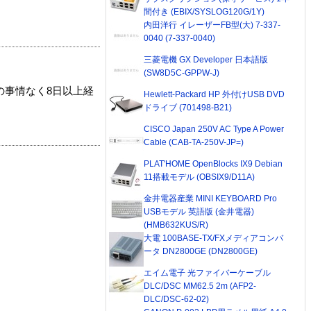
間付き (EBIX/SYSLOG120G/1Y)
内田洋行 イレーザーFB型(大) 7-337-
0040 (7-337-0040)
三菱電機 GX Developer 日本語版
(SW8D5C-GPPW-J)
の事情なく8日以上経
Hewlett-Packard HP 外付けUSB DVD
ドライブ (701498-B21)
CISCO Japan 250V AC Type A Power
Cable (CAB-TA-250V-JP=)
PLAT'HOME OpenBlocks IX9 Debian
11搭載モデル (OBSIX9/D11A)
金井電器産業 MINI KEYBOARD Pro
USBモデル 英語版 (金井電器)
(HMB632KUS/R)
大電 100BASE-TX/FXメディアコンバ
ータ DN2800GE (DN2800GE)
エイム電子 光ファイバーケーブル
DLC/DSC MM62.5 2m (AFP2-
DLC/DSC-62-02)