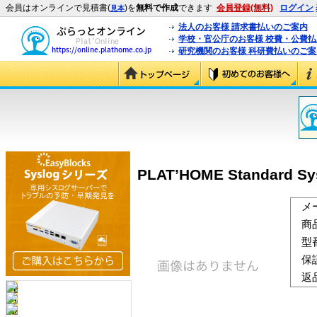
会員はオンラインで見積書(
)を
無料で作成
できます
会員登録(無料)
ログイン
見本
法人のお客様 請求書払いのご案内
学校・官公庁のお客様 校費・公費
研究機関のお客様 科研費払いのご案
PLAT’HOME Standard S
メ
商
型
保
返