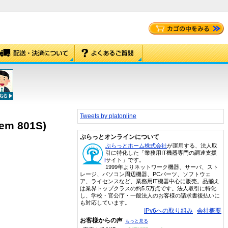
Tweets by platonline
em 801S)
ぷらっとオンラインについて
ぷらっとホーム株式会社
が運用する、法人取
引に特化した「業務用IT機器専門の調達支援
サイト」です。
1999年よりネットワーク機器、サーバ、スト
レージ、パソコン周辺機器、PCパーツ、ソフトウェ
ア、ライセンスなど、業務用IT機器中心に販売。品揃え
は業界トップクラスの約5.5万点です。法人取引に特化
し、学校・官公庁・一般法人のお客様の請求書後払いに
も対応しています。
IPv6への取り組み
会社概要
お客様からの声
もっと見る