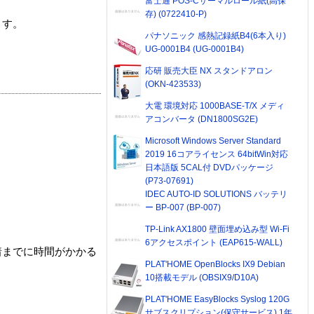
富士通 POS-Cサーマルロール紙(高保
存) (0722410-P)
ます。
パナソニック 感熱記録紙B4(6本入り)
UG-0001B4 (UG-0001B4)
応研 販売大臣 NX スタンドアロン
(OKN-423533)
大電 環境対応 1000BASE-T/X メディ
アコンバータ (DN1800SG2E)
Microsoft Windows Server Standard
2019 16コアライセンス 64bitWin対応
日本語版 5CAL付 DVDパッケージ
(P73-07691)
IDEC AUTO-ID SOLUTIONS バッテリ
ー BP-007 (BP-007)
TP-Link AX1800 壁面埋め込み型 Wi-Fi
6アクセスポイント (EAP615-WALL)
着までに時間がかかる
PLAT'HOME OpenBlocks IX9 Debian
10搭載モデル (OBSIX9/D10A)
PLAT'HOME EasyBlocks Syslog 120G
サブスクリプション(保守サービス) 1年