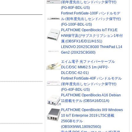
(初年度先出しセンドバック保守付)
(FG-80F-BDL-US)
Fortinet FortiGate-100F バンドルモデ
ル (初年度先出しセンドバック保守付)
(FG-100F-BDL-US)
PLAT'HOME OpenBlocks IoT FX1/E
H/W保守及びサブスクリプション1年付
属 (OBSFX1/E/D11/H1S1)
LENOVO 20X2SC8G00 ThinkPad L14
Gen2 (20X2SC8G00)
エイム電子 光ファイバーケーブル
DLC/DSC MM62.5 1m (AFP2-
DLC/DSC-62-01)
Fortinet FortiGate-40F バンドルモデル
(初年度先出しセンドバック保守付)
(FG-40F-BDL-US)
PLAT'HOME OpenBlocks A16 Debian
11搭載モデル (OBSA16/D11A)
PLAT'HOME OpenBlocks IX9 Windows
10 IoT Enterprise 2019 LTSC搭載
256GBモデル
(OBSIX9/W/L1809/256G)