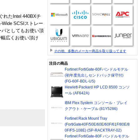
たIntel 440BXチ
ide SCSIストレー
ーバとしてもお使い頂
で幅広くお使い頂け
その他、多数のメーカー商品を取り扱ってます
注目の商品
Fortinet FortiGate-60Fバンドルモデル
(初年度先出しセンドバック保守付)
(FG-60F-BDL-US)
Hewlett-Packard HP LCD 8500 コンソ
ール (AF642A)
IBM Flex System コンソール・ブレイ
クアウト・ケーブル (81Y5286)
Fortinet Rack Mount Tray
(FortiGate40F/50E/60E/60F/61F/80E/8
0F/FS-108E) (SP-RACKTRAY-02)
Fortinet FortiGate-80F バンドルモデル