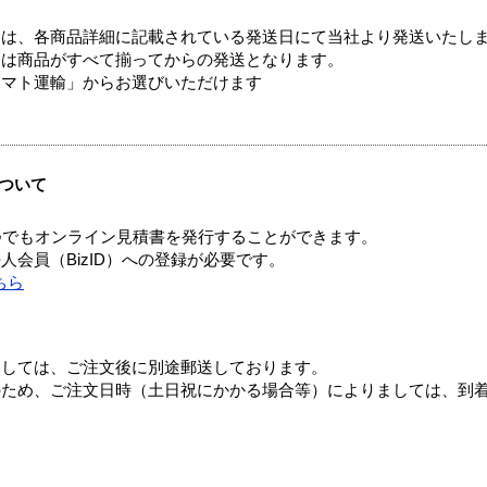
ては、各商品詳細に記載されている発送日にて当社より発送いたし
送は商品がすべて揃ってからの発送となります。
ヤマト運輸」からお選びいただけます
ついて
つでもオンライン見積書を発行することができます。
会員（BizID）への登録が必要です。
ちら
ましては、ご注文後に別途郵送しております。
のため、ご注文日時（土日祝にかかる場合等）によりましては、到