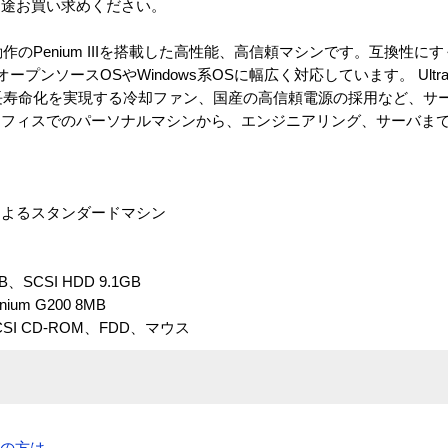
別途お買い求めください。
00MHz動作のPenium IIIを搭載した高性能、高信頼マシンです。互換性にすぐれ
ープンソースOSやWindows系OSに幅広く対応しています。 Ultra-W
長寿命化を実現する冷却ファン、国産の高信頼電源の採用など、サ
オフィスでのパーソナルマシンから、エンジニアリング、サーバま
ェースによるスタンダードマシン
、SCSI HDD 9.1GB
nnium G200 8MB
SCSI CD-ROM、FDD、マウス
望の方は