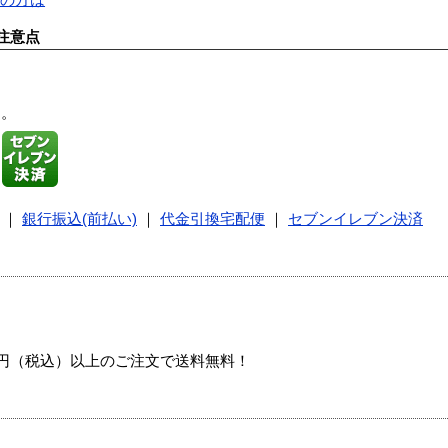
注意点
す。
｜
銀行振込(前払い)
｜
代金引換宅配便
｜
セブンイレブン決済
00円（税込）以上のご注文で送料無料！