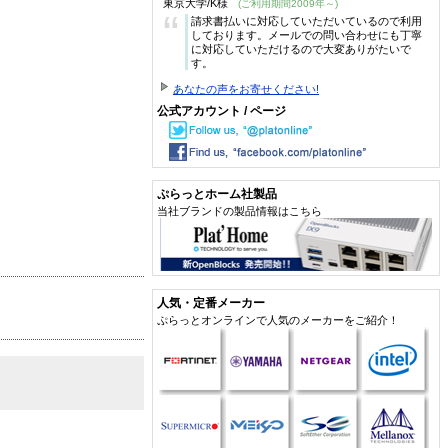
東京大学/K様
(ご利用期間2009年～)
“
請求書払いに対応していただいているので利用
しております。メールでの問い合わせにも丁寧
に対応していただけるので大変ありがたいで
す。
あなたの声をお寄せください!
公式アカウント / ページ
ぷらっとホーム社製品
当社ブランドの製品情報はこちら
人気・定番メーカー
ぷらっとオンラインで人気のメーカーをご紹介！