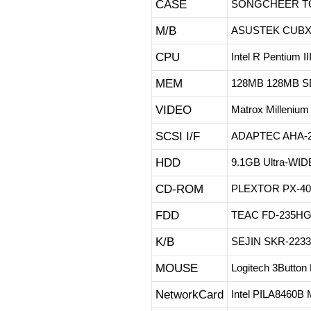
CASE
SONGCHEER TQ
M/B
ASUSTEK CUB
CPU
Intel R Pentium 
MEM
128MB 128MB 
VIDEO
Matrox Milleniu
SCSI I/F
ADAPTEC AHA-
HDD
9.1GB Ultra-WID
CD-ROM
PLEXTOR PX-40
FDD
TEAC FD-235HG 
K/B
SEJIN SKR-2233
MOUSE
Logitech 3Button
NetworkCard
Intel PILA8460B