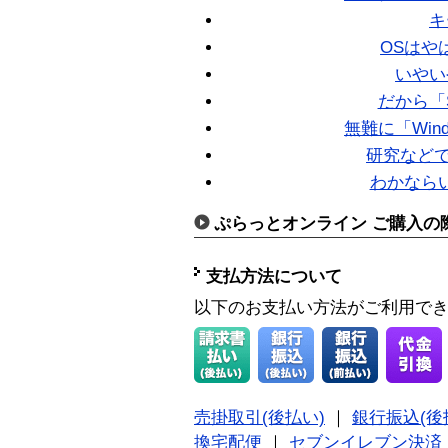
キ
OSはやは
いやい
だから「S
無難に「Wind
研究などで
わかなら
ぷらっとオンライン ご購入の
支払方法について
以下のお支払い方法がご利用で
売掛取引(後払い)
｜
銀行振込(後
換宅配便
｜
セブンイレブン決済