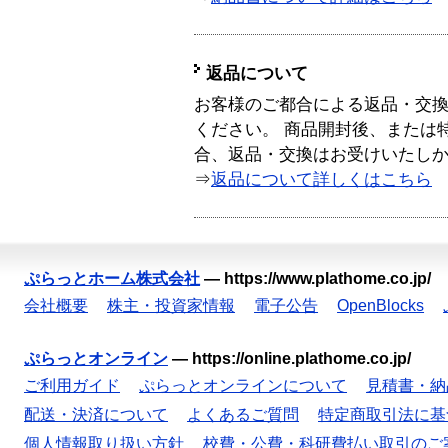
返品について
お客様のご都合による返品・交
ください。 商品開封後、または
合、返品・交換はお受けいたし
⇒
返品について詳しくはこちら
ぷらっとホーム株式会社
—
https://www.plathome.co.jp/
会社概要
株主・投資家情報
電子公告
OpenBlocks
ぷらっとオンライン
—
https://online.plathome.co.jp/
ご利用ガイド
ぷらっとオンラインについて
見積書・納
配送・決済について
よくあるご質問
特定商取引法に基
個人情報取り扱い方針
校費・公費・科研費払い取引のご