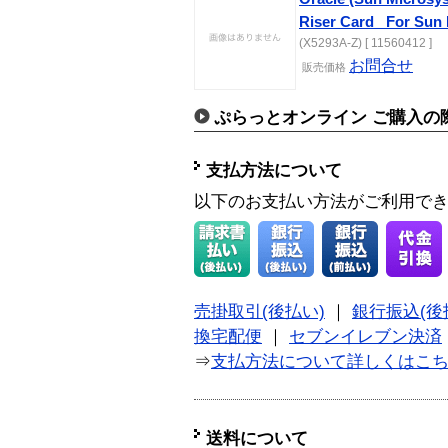
Riser Card_ For Sun
(X5293A-Z) [ 11560412 ]
お問合せ
販売価格
ぷらっとオンライン ご購入の
支払方法について
以下のお支払い方法がご利用で
売掛取引(後払い)
｜
銀行振込(後
換宅配便
｜
セブンイレブン決済
⇒
支払方法について詳しくはこ
送料について