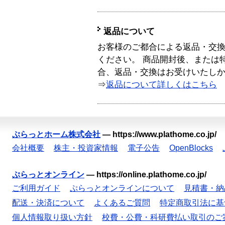
返品について
お客様のご都合による返品・交
ください。 商品開封後、または
合、返品・交換はお受けいたし
⇒
返品について詳しくはこちら
ぷらっとホーム株式会社
—
https://www.plathome.co.jp/
会社概要
株主・投資家情報
電子公告
OpenBlocks
ぷらっとオンライン
—
https://online.plathome.co.jp/
ご利用ガイド
ぷらっとオンラインについて
見積書・納
配送・決済について
よくあるご質問
特定商取引法に基
個人情報取り扱い方針
校費・公費・科研費払い取引のご