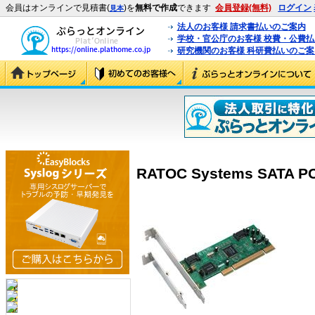
会員はオンラインで見積書(
)を
無料で作成
できます
会員登録(無料)
ログイン
見本
法人のお客様 請求書払いのご案内
学校・官公庁のお客様 校費・公費
研究機関のお客様 科研費払いのご案
RATOC Systems SATA P