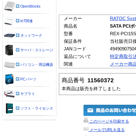
OpenBlocks
メーカー
RATOC Sys
IoT関連
商品名
SATA PCI
型番
REX-PCI15
ネットワーク
保証条件
当社販売日
JANコード
4949090750
サーバ・ストレージ
返品について
特定商取引
関連
メーカー商
パソコン・周辺機器
商品番号
11560372
PCパーツ
本商品は販売を終了しました
サプライ
ソフト・ライセンス
このページを印刷する
メールでURLを送る