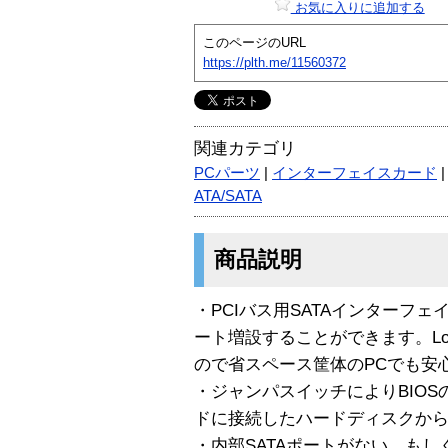
お気に入りに追加する
このページのURL
https://plth.me/11560372
関連カテゴリ
PCパーツ
|
インターフェイスカード
ATA/SATA
商品説明
・PCIバス用SATAインターフェ
ート増設することができます。Low
ので省スペース筐体のPCでも安
・ジャンパスイッチによりBIOS
ドに接続したハードディスクから
・内部SATAポートがない、も