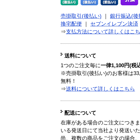
売掛取引(後払い)
｜
銀行振込(後
換宅配便
｜
セブンイレブン決済
⇒
支払方法について詳しくはこ
送料について
1つのご注文毎に
一律1,100円(税
※売掛取引(後払い)のお客様は33
無料！
⇒
送料について詳しくはこちら
配送について
在庫がある場合のご注文につき
いる発送日にて当社より発送い
尚、複数の商品をご注文の場合