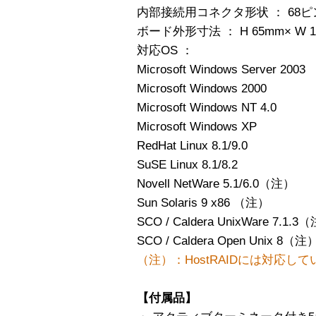
内部接続用コネクタ形状 ： 68ピン/Ul
ボード外形寸法 ： H 65mm× W
対応OS ：
Microsoft Windows Server 2003
Microsoft Windows 2000
Microsoft Windows NT 4.0
Microsoft Windows XP
RedHat Linux 8.1/9.0
SuSE Linux 8.1/8.2
Novell NetWare 5.1/6.0（注）
Sun Solaris 9 x86 （注）
SCO / Caldera UnixWare 7.1.3
SCO / Caldera Open Unix 8（注
（注）：HostRAIDには対応し
【付属品】