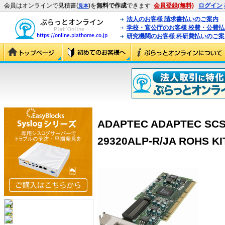
会員はオンラインで見積書(
)を
無料で作成
できます
会員登録(無料)
ログイン
見本
法人のお客様 請求書払いのご案内
学校・官公庁のお客様 校費・公費
研究機関のお客様 科研費払いのご案
ADAPTEC ADAPTEC SCSI
29320ALP-R/JA ROHS KI