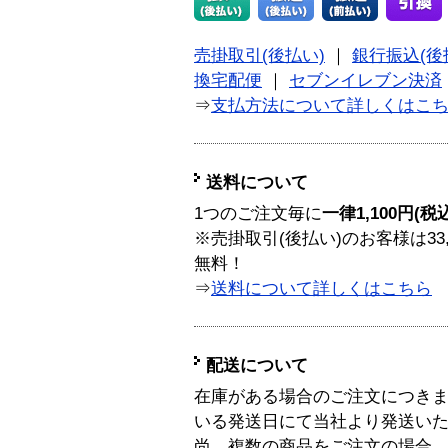
売掛取引(後払い)
｜
銀行振込(後
換宅配便
｜
セブンイレブン決済
⇒
支払方法について詳しくはこ
送料について
1つのご注文毎に
一律1,100円(税
※売掛取引(後払い)のお客様は33
無料！
⇒
送料について詳しくはこちら
配送について
在庫がある場合のご注文につき
いる発送日にて当社より発送い
尚、複数の商品をご注文の場合