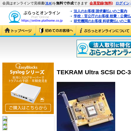
会員はオンラインで見積書(
)を
無料で作成
できます
会員登録(無料)
ログイン
見本
法人のお客様 請求書払いのご案内
学校・官公庁のお客様 校費・公費
研究機関のお客様 科研費払いのご案
TEKRAM Ultra SCSI DC-3