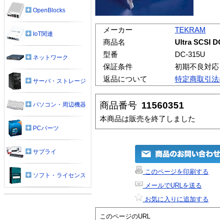
OpenBlocks
メーカー
TEKRAM
IoT関連
商品名
Ultra SCSI 
型番
DC-315U
ネットワーク
保証条件
初期不良対応
返品について
特定商取引法
サーバ・ストレージ
商品番号
11560351
パソコン・周辺機器
本商品は販売を終了しました
PCパーツ
サプライ
このページを印刷する
ソフト・ライセンス
メールでURLを送る
お気に入りに追加する
このページのURL