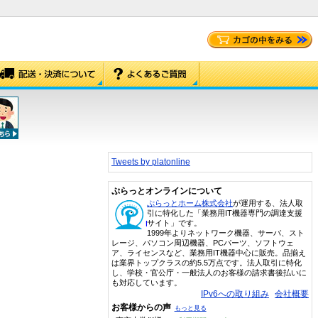
Tweets by platonline
ぷらっとオンラインについて
ぷらっとホーム株式会社
が運用する、法人取
引に特化した「業務用IT機器専門の調達支援
サイト」です。
1999年よりネットワーク機器、サーバ、スト
レージ、パソコン周辺機器、PCパーツ、ソフトウェ
ア、ライセンスなど、業務用IT機器中心に販売。品揃え
は業界トップクラスの約5.5万点です。法人取引に特化
し、学校・官公庁・一般法人のお客様の請求書後払いに
も対応しています。
IPv6への取り組み
会社概要
お客様からの声
もっと見る