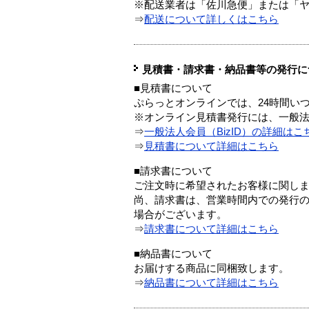
※配送業者は「佐川急便」または「
⇒
配送について詳しくはこちら
見積書・請求書・納品書等の発行に
■見積書について
ぷらっとオンラインでは、24時間い
※オンライン見積書発行には、一般法人
⇒
一般法人会員（BizID）の詳細はこ
⇒
見積書について詳細はこちら
■請求書について
ご注文時に希望されたお客様に関し
尚、請求書は、営業時間内での発行
場合がございます。
⇒
請求書について詳細はこちら
■納品書について
お届けする商品に同梱致します。
⇒
納品書について詳細はこちら