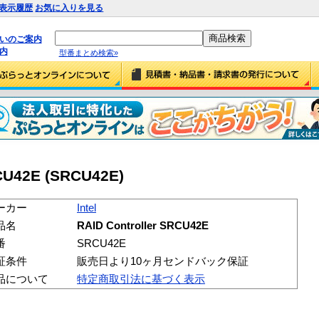
表示履歴
お気に入りを見る
払いのご案内
内
型番まとめ検索»
RCU42E (SRCU42E)
ーカー
Intel
品名
RAID Controller SRCU42E
番
SRCU42E
証条件
販売日より10ヶ月センドバック保証
品について
特定商取引法に基づく表示