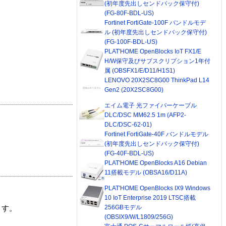
(初年度先出しセンドバック保守付)
(FG-80F-BDL-US)
Fortinet FortiGate-100F バンドルモデ
ル (初年度先出しセンドバック保守付)
(FG-100F-BDL-US)
PLAT'HOME OpenBlocks IoT FX1/E
H/W保守及びサブスクリプション1年付
属 (OBSFX1/E/D11/H1S1)
LENOVO 20X2SC8G00 ThinkPad L14
Gen2 (20X2SC8G00)
エイム電子 光ファイバーケーブル
DLC/DSC MM62.5 1m (AFP2-
DLC/DSC-62-01)
Fortinet FortiGate-40F バンドルモデル
(初年度先出しセンドバック保守付)
(FG-40F-BDL-US)
PLAT'HOME OpenBlocks A16 Debian
11搭載モデル (OBSA16/D11A)
PLAT'HOME OpenBlocks IX9 Windows
10 IoT Enterprise 2019 LTSC搭載
256GBモデル
ます。
(OBSIX9/W/L1809/256G)