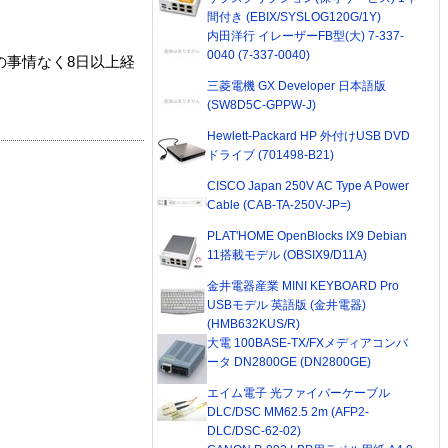
間付き (EBIX/SYSLOG120G/1Y)
内田洋行 イレーザーFB型(大) 7-337-
0040 (7-337-0040)
の事情なく8日以上経
三菱電機 GX Developer 日本語版
(SW8D5C-GPPW-J)
Hewlett-Packard HP 外付けUSB DVD
ドライブ (701498-B21)
CISCO Japan 250V AC Type A Power
Cable (CAB-TA-250V-JP=)
PLAT'HOME OpenBlocks IX9 Debian
11搭載モデル (OBSIX9/D11A)
金井電器産業 MINI KEYBOARD Pro
USBモデル 英語版 (金井電器)
(HMB632KUS/R)
大電 100BASE-TX/FXメディアコンバ
ータ DN2800GE (DN2800GE)
エイム電子 光ファイバーケーブル
DLC/DSC MM62.5 2m (AFP2-
DLC/DSC-62-02)