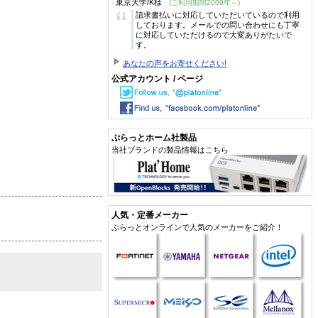
東京大学/K様
(ご利用期間2009年～)
“
請求書払いに対応していただいているので利用
しております。メールでの問い合わせにも丁寧
に対応していただけるので大変ありがたいで
す。
あなたの声をお寄せください!
公式アカウント / ページ
ぷらっとホーム社製品
当社ブランドの製品情報はこちら
人気・定番メーカー
ぷらっとオンラインで人気のメーカーをご紹介！