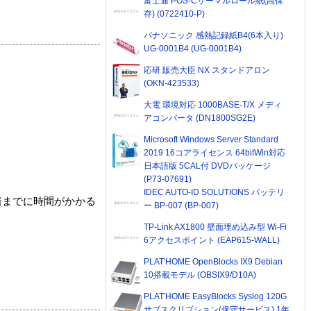
富士通 POS-Cサーマルロール紙(高保
存) (0722410-P)
パナソニック 感熱記録紙B4(6本入り)
UG-0001B4 (UG-0001B4)
応研 販売大臣 NX スタンドアロン
(OKN-423533)
大電 環境対応 1000BASE-T/X メディ
アコンバータ (DN1800SG2E)
Microsoft Windows Server Standard
2019 16コアライセンス 64bitWin対応
日本語版 5CAL付 DVDパッケージ
(P73-07691)
IDEC AUTO-ID SOLUTIONS バッテリ
着までに時間がかかる
ー BP-007 (BP-007)
TP-Link AX1800 壁面埋め込み型 Wi-Fi
6アクセスポイント (EAP615-WALL)
PLAT'HOME OpenBlocks IX9 Debian
10搭載モデル (OBSIX9/D10A)
PLAT'HOME EasyBlocks Syslog 120G
サブスクリプション(保守サービス) 1年