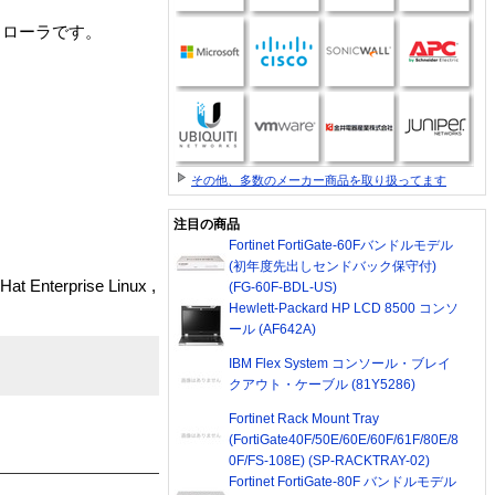
ントローラです。
その他、多数のメーカー商品を取り扱ってます
注目の商品
Fortinet FortiGate-60Fバンドルモデル
(初年度先出しセンドバック保守付)
t Enterprise Linux ,
(FG-60F-BDL-US)
Hewlett-Packard HP LCD 8500 コンソ
ール (AF642A)
IBM Flex System コンソール・ブレイ
クアウト・ケーブル (81Y5286)
Fortinet Rack Mount Tray
(FortiGate40F/50E/60E/60F/61F/80E/8
0F/FS-108E) (SP-RACKTRAY-02)
Fortinet FortiGate-80F バンドルモデル