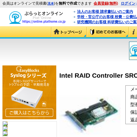
会員はオンラインで見積書(
)を
無料で作成
できます
会員登録(無料)
ログイン
見本
法人のお客様 請求書払いのご案内
学校・官公庁のお客様 校費・公費
研究機関のお客様 科研費払いのご案
Intel RAID Controller S
メ
商
型
保
返