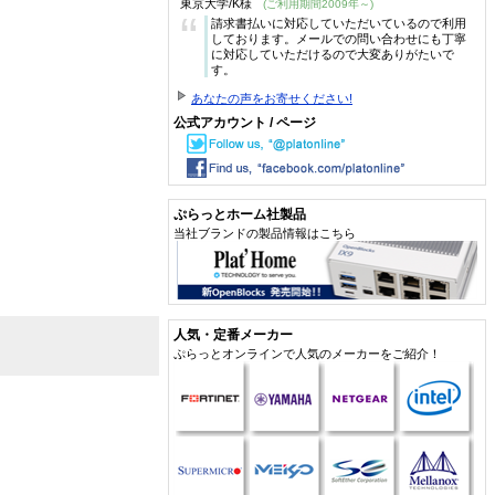
東京大学/K様
(ご利用期間2009年～)
“
請求書払いに対応していただいているので利用
しております。メールでの問い合わせにも丁寧
に対応していただけるので大変ありがたいで
す。
あなたの声をお寄せください!
公式アカウント / ページ
ぷらっとホーム社製品
当社ブランドの製品情報はこちら
人気・定番メーカー
ぷらっとオンラインで人気のメーカーをご紹介！