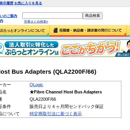
表示履歴
お気に入りを見る
払いのご案内
内
型番まとめ検索»
Host Bus Adapters (QLA2200F/66)
ーカー
QLogic
品名
★Fibre Channel Host Bus Adapters
番
QLA2200F/66
証条件
販売日より４ヶ月間センドバック保証
品について
特定商取引法に基づく表示