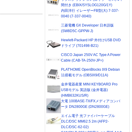
間付き (EBIX/SYSLOG120G/1Y)
内田洋行 イレーザーFB型(大) 7-337-
0040 (7-337-0040)
三菱電機 GX Developer 日本語版
(SW8D5C-GPPW-J)
Hewlett-Packard HP 外付けUSB DVD
ドライブ (701498-B21)
CISCO Japan 250V AC Type A Power
Cable (CAB-TA-250V-JP=)
PLAT'HOME OpenBlocks IX9 Debian
11搭載モデル (OBSIX9/D11A)
金井電器産業 MINI KEYBOARD Pro
USBモデル 英語版 (金井電器)
(HMB632KUS/R)
大電 100BASE-TX/FXメディアコンバ
ータ DN2800GE (DN2800GE)
エイム電子 光ファイバーケーブル
DLC/DSC MM62.5 2m (AFP2-
DLC/DSC-62-02)