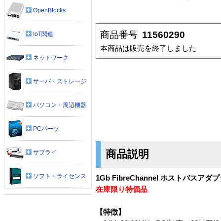
OpenBlocks
商品番号
11560290
IoT関連
本商品は販売を終了しました
ネットワーク
サーバ・ストレージ
パソコン・周辺機器
PCパーツ
商品説明
サプライ
ソフト・ライセンス
1Gb FibreChannel ホストバスアダプタ
在庫限り特価品
【特徴】