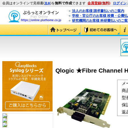
会員はオンラインで見積書(
)を
無料で作成
できます
会員登録(無料)
ログイン
見本
法人のお客様 請求書払いのご案内
学校・官公庁のお客様 校費・公費
研究機関のお客様 科研費払いのご案
Qlogic ★Fibre Channel 
メ
商
型
保
返