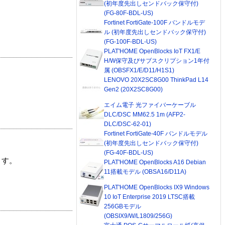
(初年度先出しセンドバック保守付)
(FG-80F-BDL-US)
Fortinet FortiGate-100F バンドルモデ
ル (初年度先出しセンドバック保守付)
(FG-100F-BDL-US)
PLAT'HOME OpenBlocks IoT FX1/E
H/W保守及びサブスクリプション1年付
属 (OBSFX1/E/D11/H1S1)
LENOVO 20X2SC8G00 ThinkPad L14
Gen2 (20X2SC8G00)
エイム電子 光ファイバーケーブル
DLC/DSC MM62.5 1m (AFP2-
DLC/DSC-62-01)
Fortinet FortiGate-40F バンドルモデル
(初年度先出しセンドバック保守付)
(FG-40F-BDL-US)
ます。
PLAT'HOME OpenBlocks A16 Debian
11搭載モデル (OBSA16/D11A)
PLAT'HOME OpenBlocks IX9 Windows
10 IoT Enterprise 2019 LTSC搭載
256GBモデル
(OBSIX9/W/L1809/256G)