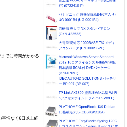
富士通 POS-Cサーマルロール紙(高保
存) (0722410-P)
パナソニック 感熱記録紙B4(6本入り)
UG-0001B4 (UG-0001B4)
応研 販売大臣 NX スタンドアロン
(OKN-423533)
大電 環境対応 1000BASE-T/X メディ
アコンバータ (DN1800SG2E)
着までに時間がかかる
Microsoft Windows Server Standard
2019 16コアライセンス 64bitWin対応
日本語版 5CAL付 DVDパッケージ
(P73-07691)
IDEC AUTO-ID SOLUTIONS バッテリ
ー BP-007 (BP-007)
TP-Link AX1800 壁面埋め込み型 Wi-Fi
6アクセスポイント (EAP615-WALL)
PLAT'HOME OpenBlocks IX9 Debian
10搭載モデル (OBSIX9/D10A)
の事情なく8日以上経
PLAT'HOME EasyBlocks Syslog 120G
サブスクリプション(保守サービス) 1年