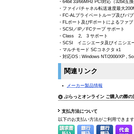
・64bit 33/66MHz PCI対応（32bit互
・ファイバチャネル転送速度最大200MB/s 
・FC-ALプライベートループ及びパ
・FLポート及びFポートによるファ
・SCSI／IP／FCテープ サポート
・Class 2, 3 サポート
・SCSI イニシエータ及びイニシエ
・マルチモード SCコネクタ x1
・対応OS : Windows NT/2000/XP , Sola
関連リンク
メーカー製品情報
ぷらっとオンライン ご購入の際の
支払方法について
以下のお支払い方法がご利用できま