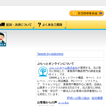
Tweets by platonline
ぷらっとオンラインについて
ぷらっとホーム株式会社
が運用する、法人取
引に特化した「業務用IT機器専門の調達支援
サイト」です。
1999年よりネットワーク機器、サーバ、スト
レージ、パソコン周辺機器、PCパーツ、ソフトウェ
ア、ライセンスなど、業務用IT機器中心に販売。品揃え
は業界トップクラスの約5.5万点です。法人取引に特化
し、学校・官公庁・一般法人のお客様の請求書後払いに
も対応しています。
IPv6への取り組み
会社概要
お客様からの声
もっと見る