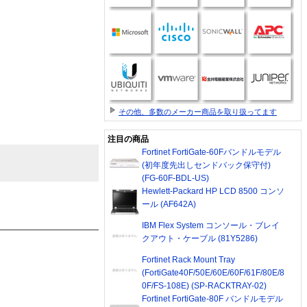
その他、多数のメーカー商品を取り扱ってます
注目の商品
Fortinet FortiGate-60Fバンドルモデル
(初年度先出しセンドバック保守付)
(FG-60F-BDL-US)
Hewlett-Packard HP LCD 8500 コンソ
ール (AF642A)
IBM Flex System コンソール・ブレイ
クアウト・ケーブル (81Y5286)
Fortinet Rack Mount Tray
(FortiGate40F/50E/60E/60F/61F/80E/8
0F/FS-108E) (SP-RACKTRAY-02)
Fortinet FortiGate-80F バンドルモデル