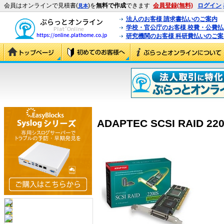
会員はオンラインで見積書(
)を
無料で作成
できます
会員登録(無料)
ログイン
見本
法人のお客様 請求書払いのご案内
学校・官公庁のお客様 校費・公費
研究機関のお客様 科研費払いのご案
ADAPTEC SCSI RAID 2200