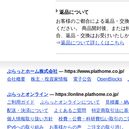
返品について
お客様のご都合による返品・交
ください。 商品開封後、または
合、返品・交換はお受けいたし
⇒
返品について詳しくはこちら
ぷらっとホーム株式会社
—
https://www.plathome.co.jp/
会社概要
株主・投資家情報
電子公告
OpenBlocks
ぷらっとオンライン
—
https://online.plathome.co.jp/
ご利用ガイド
ぷらっとオンラインについて
見積書・納
配送・決済について
よくあるご質問
特定商取引法に基
個人情報取り扱い方針
校費・公費・科研費払い取引のご
IPv6への取り組み
お客様からの声
ご注文の取り消し