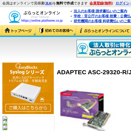
会員はオンラインで見積書(
)を
無料で作成
できます
会員登録(無料)
ログイン
見本
法人のお客様 請求書払いのご案内
学校・官公庁のお客様 校費・公費
研究機関のお客様 科研費払いのご案
ADAPTEC ASC-29320-R/JA