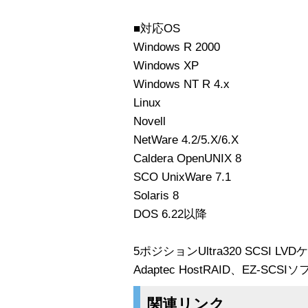
■対応OS
Windows R 2000
Windows XP
Windows NT R 4.x
Linux
Novell
NetWare 4.2/5.X/6.X
Caldera OpenUNIX 8
SCO UnixWare 7.1
Solaris 8
DOS 6.22以降
5ポジションUltra320 SCSI 
Adaptec HostRAID、EZ-
関連リンク