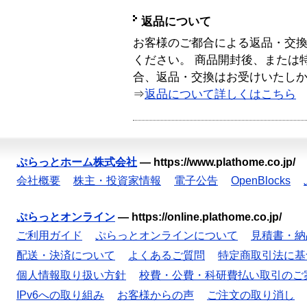
返品について
お客様のご都合による返品・交
ください。 商品開封後、または
合、返品・交換はお受けいたし
⇒
返品について詳しくはこちら
ぷらっとホーム株式会社
—
https://www.plathome.co.jp/
会社概要
株主・投資家情報
電子公告
OpenBlocks
ぷらっとオンライン
—
https://online.plathome.co.jp/
ご利用ガイド
ぷらっとオンラインについて
見積書・納
配送・決済について
よくあるご質問
特定商取引法に基
個人情報取り扱い方針
校費・公費・科研費払い取引のご
IPv6への取り組み
お客様からの声
ご注文の取り消し