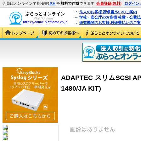
会員はオンラインで見積書(
)を
無料で作成
できます
会員登録(無料)
ログイン
見本
法人のお客様 請求書払いのご案内
学校・官公庁のお客様 校費・公費
研究機関のお客様 科研費払いのご案
ADAPTEC スリムSCSI APA-
1480/JA KIT)