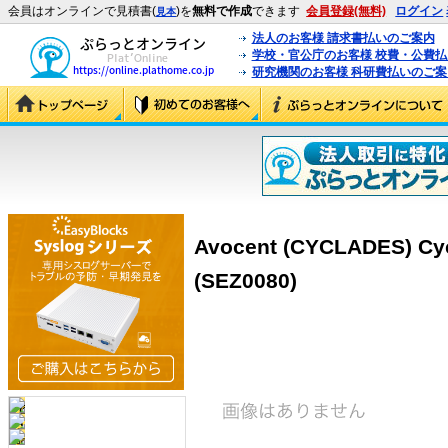
会員はオンラインで見積書(
)を
無料で作成
できます
会員登録(無料)
ログイン
見本
法人のお客様 請求書払いのご案内
学校・官公庁のお客様 校費・公費
研究機関のお客様 科研費払いのご案
Avocent (CYCLADES) Cyc
(SEZ0080)