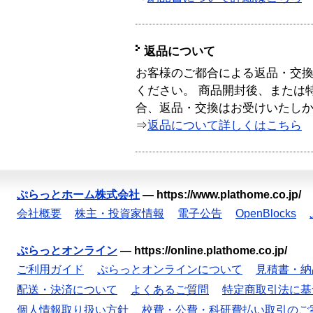
返品について
お客様のご都合による返品・交
ください。 商品開封後、または
合、返品・交換はお受けいたし
⇒
返品について詳しくはこちら
ぷらっとホーム株式会社
—
https://www.plathome.co.jp/
会社概要
株主・投資家情報
電子公告
OpenBlocks
ぷらっとオンライン
—
https://online.plathome.co.jp/
ご利用ガイド
ぷらっとオンラインについて
見積書・納
配送・決済について
よくあるご質問
特定商取引法に基
個人情報取り扱い方針
校費・公費・科研費払い取引のご