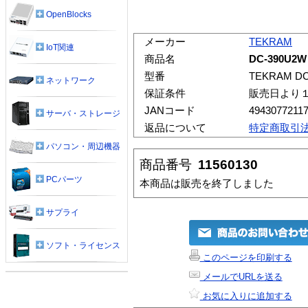
OpenBlocks
メーカー
TEKRAM
IoT関連
商品名
DC-390U2W
型番
TEKRAM D
ネットワーク
保証条件
販売日より
JANコード
4943077211
サーバ・ストレージ
返品について
特定商取引
パソコン・周辺機器
商品番号
11560130
PCパーツ
本商品は販売を終了しました
サプライ
ソフト・ライセンス
このページを印刷する
メールでURLを送る
お気に入りに追加する