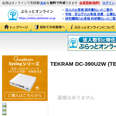
会員はオンラインで見積書(
)を
無料で作成
できます
会員登録(無料)
ログイン
見本
法人のお客様 請求書払いのご案内
学校・官公庁のお客様 校費・公費
研究機関のお客様 科研費払いのご案
TEKRAM DC-390U2W (T