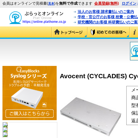
会員はオンラインで見積書(
)を
無料で作成
できます
会員登録(無料)
ログイン
見本
法人のお客様 請求書払いのご案内
学校・官公庁のお客様 校費・公費
研究機関のお客様 科研費払いのご案
Avocent (CYCLADES) Cyc
メ
商
型
保
返