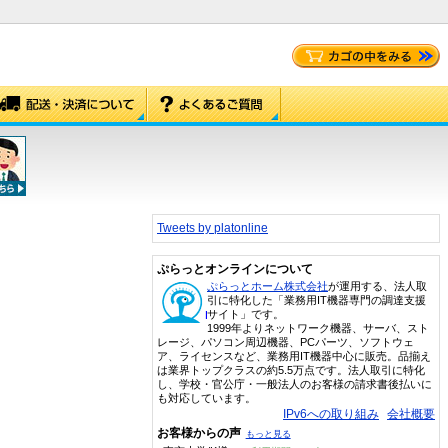
Tweets by platonline
ぷらっとオンラインについて
ぷらっとホーム株式会社
が運用する、法人取
引に特化した「業務用IT機器専門の調達支援
サイト」です。
1999年よりネットワーク機器、サーバ、スト
レージ、パソコン周辺機器、PCパーツ、ソフトウェ
ア、ライセンスなど、業務用IT機器中心に販売。品揃え
は業界トップクラスの約5.5万点です。法人取引に特化
し、学校・官公庁・一般法人のお客様の請求書後払いに
も対応しています。
IPv6への取り組み
会社概要
お客様からの声
もっと見る