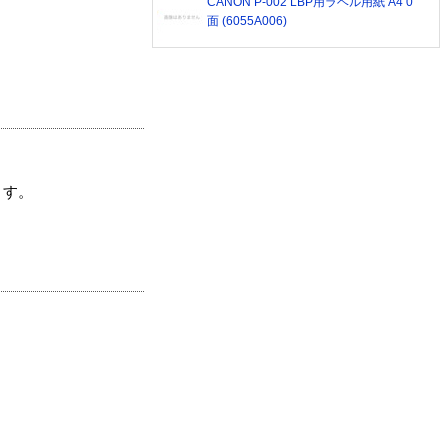
CANON P-002 LBP用ラベル用紙 A4 0
面 (6055A006)
ます。