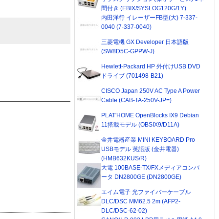
間付き (EBIX/SYSLOG120G/1Y)
内田洋行 イレーザーFB型(大) 7-337-
0040 (7-337-0040)
三菱電機 GX Developer 日本語版
(SW8D5C-GPPW-J)
Hewlett-Packard HP 外付けUSB DVD
ドライブ (701498-B21)
CISCO Japan 250V AC Type A Power
Cable (CAB-TA-250V-JP=)
PLAT'HOME OpenBlocks IX9 Debian
11搭載モデル (OBSIX9/D11A)
金井電器産業 MINI KEYBOARD Pro
USBモデル 英語版 (金井電器)
(HMB632KUS/R)
大電 100BASE-TX/FXメディアコンバ
ータ DN2800GE (DN2800GE)
エイム電子 光ファイバーケーブル
DLC/DSC MM62.5 2m (AFP2-
DLC/DSC-62-02)