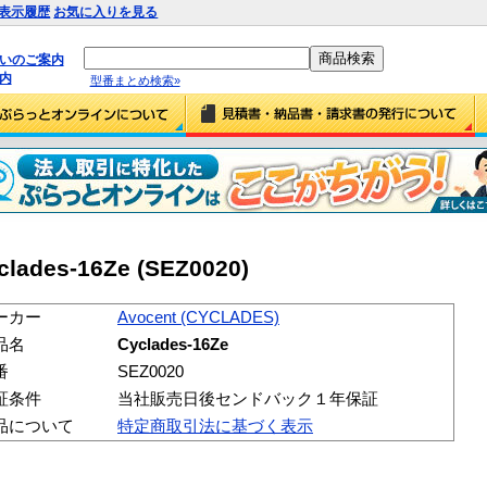
表示履歴
お気に入りを見る
払いのご案内
内
型番まとめ検索»
lades-16Ze (SEZ0020)
ーカー
Avocent (CYCLADES)
品名
Cyclades-16Ze
番
SEZ0020
証条件
当社販売日後センドバック１年保証
品について
特定商取引法に基づく表示