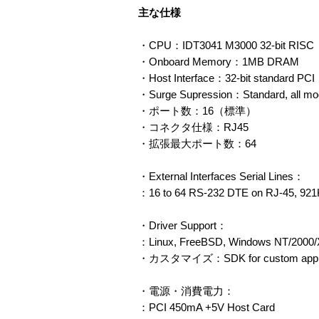
主な仕様
・CPU：IDT3041 M3000 32-bit RISC
・Onboard Memory：1MB DRAM
・Host Interface：32-bit standard PCI
・Surge Supression：Standard, all mo
・ポート数：16（標準）
・コネクタ仕様：RJ45
・拡張最大ポート数：64
・External Interfaces Serial Lines：
：16 to 64 RS-232 DTE on RJ-45, 92
・Driver Support：
：Linux, FreeBSD, Windows NT/2000
・カスタマイズ：SDK for custom applic
・電源・消費電力：
：PCI 450mA +5V Host Card