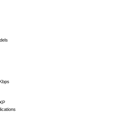
dels
1Kbps
/XP
ations