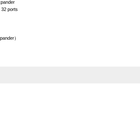
xpander
 32 ports
Expander）