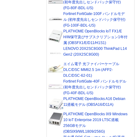
(初年度先出しセンドバック保守付)
(FG-80F-BDL-US)
Fortinet FortiGate-100F バンドルモデ
ル (初年度先出しセンドバック保守付)
(FG-100F-BDL-US)
PLAT'HOME OpenBlocks IoT FX1/E
H/W保守及びサブスクリプション1年付
属 (OBSFX1/E/D11/H1S1)
LENOVO 20X2SC8G00 ThinkPad L14
Gen2 (20X2SC8G00)
エイム電子 光ファイバーケーブル
DLC/DSC MM62.5 1m (AFP2-
DLC/DSC-62-01)
Fortinet FortiGate-40F バンドルモデル
(初年度先出しセンドバック保守付)
(FG-40F-BDL-US)
PLAT'HOME OpenBlocks A16 Debian
11搭載モデル (OBSA16/D11A)
PLAT'HOME OpenBlocks IX9 Windows
10 IoT Enterprise 2019 LTSC搭載
256GBモデル
(OBSIX9/W/L1809/256G)