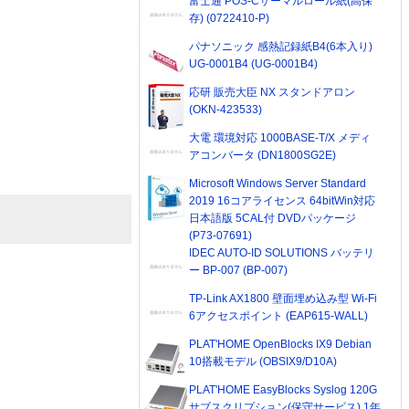
富士通 POS-Cサーマルロール紙(高保
存) (0722410-P)
パナソニック 感熱記録紙B4(6本入り)
UG-0001B4 (UG-0001B4)
応研 販売大臣 NX スタンドアロン
(OKN-423533)
大電 環境対応 1000BASE-T/X メディ
アコンバータ (DN1800SG2E)
Microsoft Windows Server Standard
2019 16コアライセンス 64bitWin対応
日本語版 5CAL付 DVDパッケージ
(P73-07691)
IDEC AUTO-ID SOLUTIONS バッテリ
ー BP-007 (BP-007)
TP-Link AX1800 壁面埋め込み型 Wi-Fi
6アクセスポイント (EAP615-WALL)
PLAT'HOME OpenBlocks IX9 Debian
10搭載モデル (OBSIX9/D10A)
PLAT'HOME EasyBlocks Syslog 120G
サブスクリプション(保守サービス) 1年