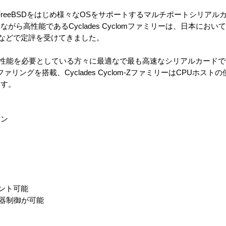
Linux/FreeBSDをはじめ様々なOSをサポートするマルチポートシリ
ら高性能であるCyclades Cyclomファミリーは、日本において特
Sなどで定評を受けてきました。
ミリーは、高性能を必要としている方々に最適なで最も高速なシリアルカード
1MBのバッファリングを搭載、Cyclades Cyclom-ZファミリーはCPU
ます。
ョン
ウント可能
機器制御が可能