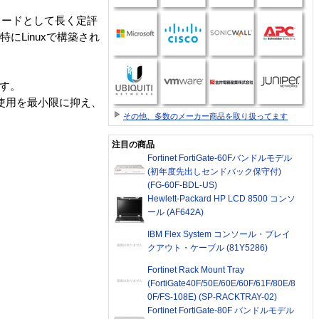
アルカードとして長く定評
にLinuxで構築され
です。
ホストの使用を最小限に抑え、
その他、多数のメーカー商品を取り扱ってます
注目の商品
Fortinet FortiGate-60Fバンドルモデル
(初年度先出しセンドバック保守付)
(FG-60F-BDL-US)
Hewlett-Packard HP LCD 8500 コンソ
ール (AF642A)
IBM Flex System コンソール・ブレイ
クアウト・ケーブル (81Y5286)
Fortinet Rack Mount Tray
(FortiGate40F/50E/60E/60F/61F/80E/8
0F/FS-108E) (SP-RACKTRAY-02)
Fortinet FortiGate-80F バンドルモデル