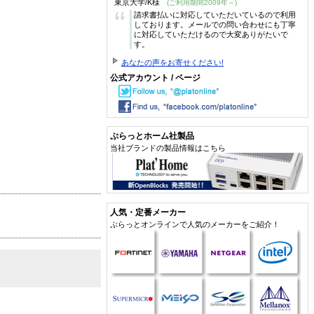
東京大学/K様
(ご利用期間2009年～)
“
請求書払いに対応していただいているので利用
しております。メールでの問い合わせにも丁寧
に対応していただけるので大変ありがたいで
す。
あなたの声をお寄せください!
公式アカウント / ページ
ぷらっとホーム社製品
当社ブランドの製品情報はこちら
人気・定番メーカー
ぷらっとオンラインで人気のメーカーをご紹介！