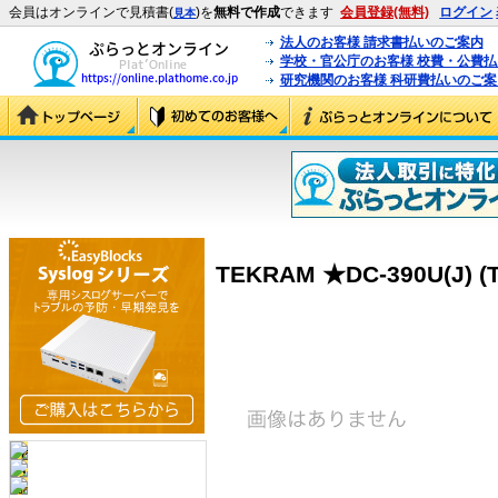
会員はオンラインで見積書(
)を
無料で作成
できます
会員登録(無料)
ログイン
見本
法人のお客様 請求書払いのご案内
学校・官公庁のお客様 校費・公費
研究機関のお客様 科研費払いのご案
TEKRAM ★DC-390U(J) (