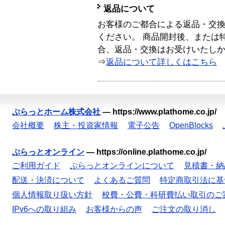
返品について
お客様のご都合による返品・交
ください。 商品開封後、または
合、返品・交換はお受けいたし
⇒
返品について詳しくはこちら
ぷらっとホーム株式会社
—
https://www.plathome.co.jp/
会社概要
株主・投資家情報
電子公告
OpenBlocks
ぷらっとオンライン
—
https://online.plathome.co.jp/
ご利用ガイド
ぷらっとオンラインについて
見積書・納
配送・決済について
よくあるご質問
特定商取引法に基
個人情報取り扱い方針
校費・公費・科研費払い取引のご
IPv6への取り組み
お客様からの声
ご注文の取り消し