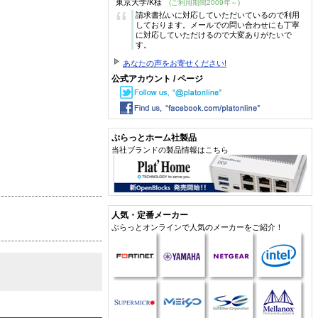
東京大学/K様
(ご利用期間2009年～)
“
請求書払いに対応していただいているので利用
しております。メールでの問い合わせにも丁寧
に対応していただけるので大変ありがたいで
す。
あなたの声をお寄せください!
公式アカウント / ページ
ぷらっとホーム社製品
当社ブランドの製品情報はこちら
人気・定番メーカー
ぷらっとオンラインで人気のメーカーをご紹介！