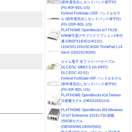
(初年度先出しセンドバック保守付)
(FG-80F-BDL-US)
Fortinet FortiGate-100F バンドルモデ
ル (初年度先出しセンドバック保守付)
(FG-100F-BDL-US)
PLAT'HOME OpenBlocks IoT FX1/E
H/W保守及びサブスクリプション1年付
属 (OBSFX1/E/D11/H1S1)
LENOVO 20X2SC8G00 ThinkPad L14
Gen2 (20X2SC8G00)
エイム電子 光ファイバーケーブル
DLC/DSC MM62.5 1m (AFP2-
DLC/DSC-62-01)
Fortinet FortiGate-40F バンドルモデル
(初年度先出しセンドバック保守付)
(FG-40F-BDL-US)
PLAT'HOME OpenBlocks A16 Debian
11搭載モデル (OBSA16/D11A)
PLAT'HOME OpenBlocks IX9 Windows
10 IoT Enterprise 2019 LTSC搭載
256GBモデル
(OBSIX9/W/L1809/256G)