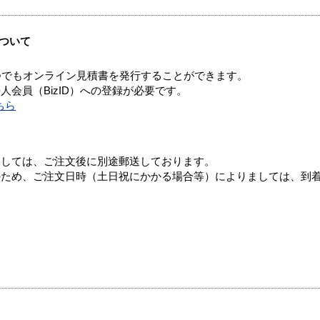
ついて
つでもオンライン見積書を発行することができます。
会員（BizID）への登録が必要です。
ちら
ましては、ご注文後に別途郵送しております。
のため、ご注文日時（土日祝にかかる場合等）によりましては、到