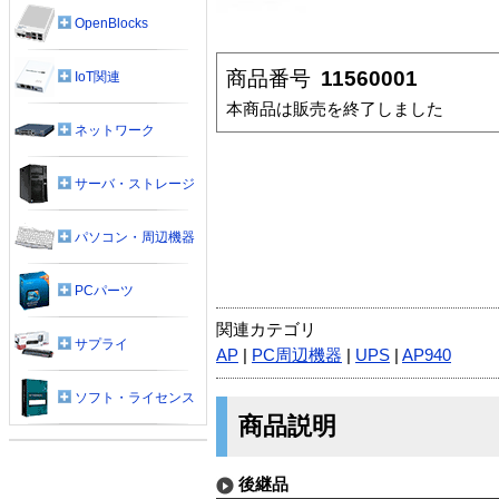
OpenBlocks
商品番号
11560001
IoT関連
本商品は販売を終了しました
ネットワーク
サーバ・ストレージ
パソコン・周辺機器
PCパーツ
関連カテゴリ
サプライ
AP
|
PC周辺機器
|
UPS
|
AP940
ソフト・ライセンス
商品説明
後継品