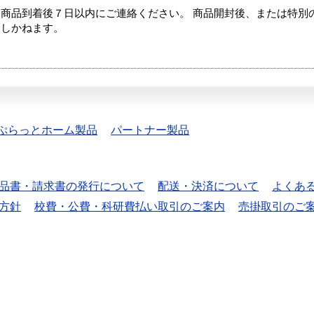
商品到着後７日以内にご連絡ください。 商品開封後、または特別
たしかねます。
ぷらっとホーム製品
パートナー製品
品書・請求書の発行について
配送・決済について
よくあ
方針
校費・公費・科研費払い取引のご案内
売掛取引のご