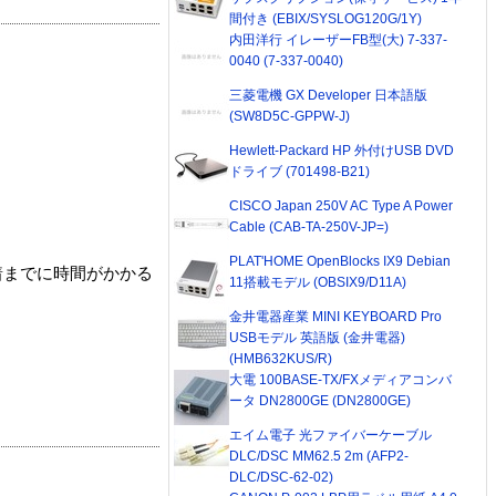
間付き (EBIX/SYSLOG120G/1Y)
内田洋行 イレーザーFB型(大) 7-337-
0040 (7-337-0040)
三菱電機 GX Developer 日本語版
(SW8D5C-GPPW-J)
Hewlett-Packard HP 外付けUSB DVD
ドライブ (701498-B21)
CISCO Japan 250V AC Type A Power
Cable (CAB-TA-250V-JP=)
PLAT'HOME OpenBlocks IX9 Debian
着までに時間がかかる
11搭載モデル (OBSIX9/D11A)
金井電器産業 MINI KEYBOARD Pro
USBモデル 英語版 (金井電器)
(HMB632KUS/R)
大電 100BASE-TX/FXメディアコンバ
ータ DN2800GE (DN2800GE)
エイム電子 光ファイバーケーブル
DLC/DSC MM62.5 2m (AFP2-
DLC/DSC-62-02)