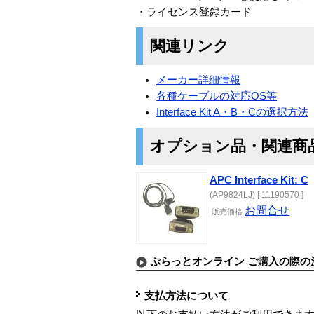
・ライセンス登録カード
関連リンク
メーカー詳細情報
各種ケーブルの対応OS等
Interface Kit A・B・Cの選択方法
オプション品・関連商
APC Interface Kit: C
(AP9824LJ) [ 11190570 ]
お問合せ
販売価格
ぷらっとオンライン ご購入の際の
支払方法について