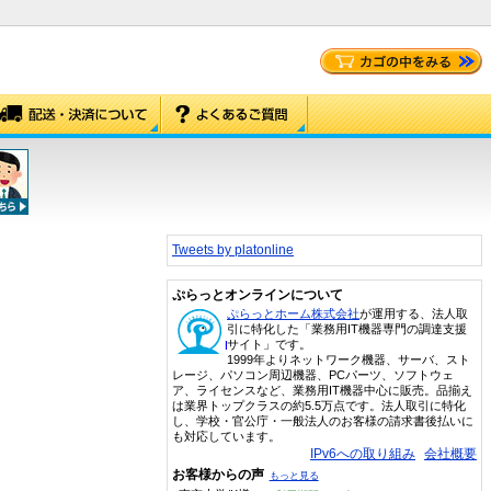
Tweets by platonline
ぷらっとオンラインについて
ぷらっとホーム株式会社
が運用する、法人取
引に特化した「業務用IT機器専門の調達支援
サイト」です。
1999年よりネットワーク機器、サーバ、スト
レージ、パソコン周辺機器、PCパーツ、ソフトウェ
ア、ライセンスなど、業務用IT機器中心に販売。品揃え
は業界トップクラスの約5.5万点です。法人取引に特化
し、学校・官公庁・一般法人のお客様の請求書後払いに
も対応しています。
IPv6への取り組み
会社概要
お客様からの声
もっと見る