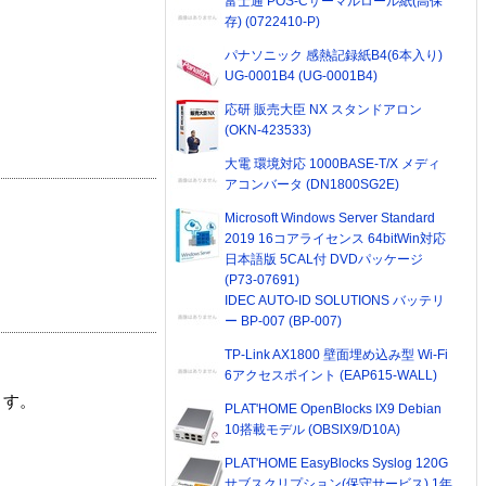
富士通 POS-Cサーマルロール紙(高保
存) (0722410-P)
パナソニック 感熱記録紙B4(6本入り)
UG-0001B4 (UG-0001B4)
応研 販売大臣 NX スタンドアロン
(OKN-423533)
大電 環境対応 1000BASE-T/X メディ
アコンバータ (DN1800SG2E)
Microsoft Windows Server Standard
2019 16コアライセンス 64bitWin対応
日本語版 5CAL付 DVDパッケージ
(P73-07691)
IDEC AUTO-ID SOLUTIONS バッテリ
ー BP-007 (BP-007)
TP-Link AX1800 壁面埋め込み型 Wi-Fi
6アクセスポイント (EAP615-WALL)
ます。
PLAT'HOME OpenBlocks IX9 Debian
10搭載モデル (OBSIX9/D10A)
PLAT'HOME EasyBlocks Syslog 120G
サブスクリプション(保守サービス) 1年