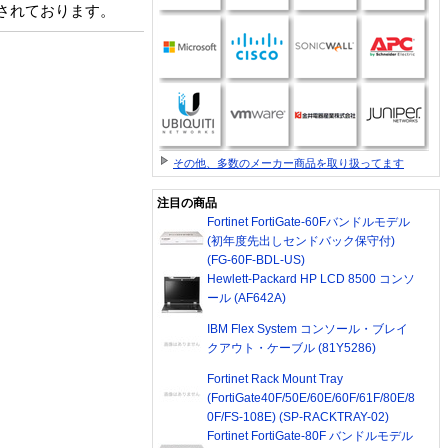
同梱されております。
その他、多数のメーカー商品を取り扱ってます
注目の商品
Fortinet FortiGate-60Fバンドルモデル
(初年度先出しセンドバック保守付)
(FG-60F-BDL-US)
Hewlett-Packard HP LCD 8500 コンソ
ール (AF642A)
IBM Flex System コンソール・ブレイ
クアウト・ケーブル (81Y5286)
Fortinet Rack Mount Tray
(FortiGate40F/50E/60E/60F/61F/80E/8
0F/FS-108E) (SP-RACKTRAY-02)
Fortinet FortiGate-80F バンドルモデル