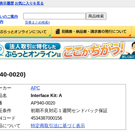
表示履歴
お気に入りを見る
払いのご案内
内
型番まとめ検索»
940-0020)
ーカー
APC
品名
Interface Kit: A
番
AP940-0020
証条件
初期不良対応１週間センドバック保証
ANコード
4534387000156
品について
特定商取引法に基づく表示