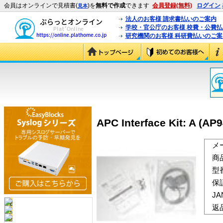
会員はオンラインで見積書(
)を
無料で作成
できます
会員登録(無料)
ログイン
見本
法人のお客様 請求書払いのご案内
学校・官公庁のお客様 校費・公費
研究機関のお客様 科研費払いのご案
APC Interface Kit: A (AP
メ
商
型
保
J
返