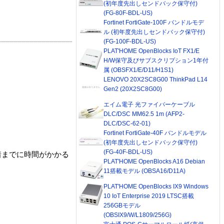
(初年度先出しセンドバック保守付)
(FG-80F-BDL-US)
Fortinet FortiGate-100F バンドルモデ
ル (初年度先出しセンドバック保守付)
(FG-100F-BDL-US)
PLAT'HOME OpenBlocks IoT FX1/E
H/W保守及びサブスクリプション1年付
属 (OBSFX1/E/D11/H1S1)
LENOVO 20X2SC8G00 ThinkPad L14
Gen2 (20X2SC8G00)
エイム電子 光ファイバーケーブル
DLC/DSC MM62.5 1m (AFP2-
DLC/DSC-62-01)
Fortinet FortiGate-40F バンドルモデル
(初年度先出しセンドバック保守付)
(FG-40F-BDL-US)
着までに時間がかかる
PLAT'HOME OpenBlocks A16 Debian
11搭載モデル (OBSA16/D11A)
PLAT'HOME OpenBlocks IX9 Windows
10 IoT Enterprise 2019 LTSC搭載
256GBモデル
(OBSIX9/W/L1809/256G)