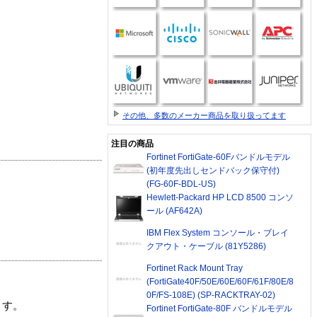
その他、多数のメーカー商品を取り扱ってます
注目の商品
Fortinet FortiGate-60Fバンドルモデル
(初年度先出しセンドバック保守付)
(FG-60F-BDL-US)
Hewlett-Packard HP LCD 8500 コンソ
ール (AF642A)
IBM Flex System コンソール・ブレイ
クアウト・ケーブル (81Y5286)
Fortinet Rack Mount Tray
(FortiGate40F/50E/60E/60F/61F/80E/8
0F/FS-108E) (SP-RACKTRAY-02)
ます。
Fortinet FortiGate-80F バンドルモデル