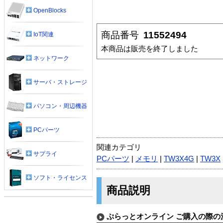
OpenBlocks
商品番号
11552494
IoT関連
本商品は販売を終了しました
ネットワーク
サーバ・ストレージ
パソコン・周辺機器
PCパーツ
関連カテゴリ
サプライ
PCパーツ
|
メモリ
|
TW3X4G
|
TW3X
ソフト・ライセンス
商品説明
ぷらっとオンライン ご購入の際の