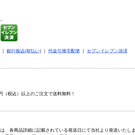
す。
｜
銀行振込(前払い)
｜
代金引換宅配便
｜
セブンイレブン決済
00円（税込）以上のご注文で送料無料！
ては、各商品詳細に記載されている発送日にて当社より発送いたし