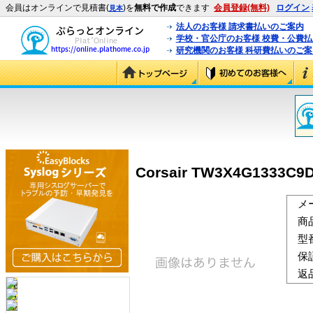
会員はオンラインで見積書(
)を
無料で作成
できます
会員登録(無料)
ログイン
見本
法人のお客様 請求書払いのご案内
学校・官公庁のお客様 校費・公費
研究機関のお客様 科研費払いのご案
Corsair TW3X4G1333C9
メ
商
型
保
返