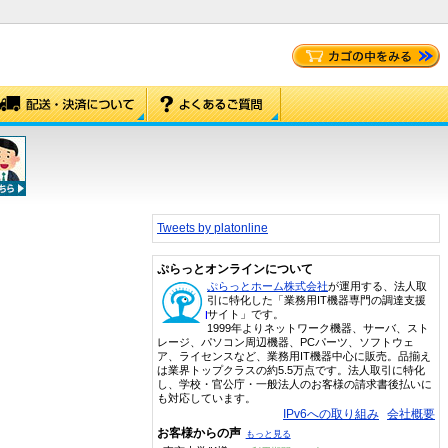
Tweets by platonline
ぷらっとオンラインについて
ぷらっとホーム株式会社
が運用する、法人取
引に特化した「業務用IT機器専門の調達支援
サイト」です。
1999年よりネットワーク機器、サーバ、スト
レージ、パソコン周辺機器、PCパーツ、ソフトウェ
ア、ライセンスなど、業務用IT機器中心に販売。品揃え
は業界トップクラスの約5.5万点です。法人取引に特化
し、学校・官公庁・一般法人のお客様の請求書後払いに
も対応しています。
IPv6への取り組み
会社概要
お客様からの声
もっと見る