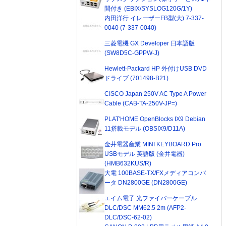
間付き (EBIX/SYSLOG120G/1Y)
内田洋行 イレーザーFB型(大) 7-337-
0040 (7-337-0040)
三菱電機 GX Developer 日本語版
(SW8D5C-GPPW-J)
Hewlett-Packard HP 外付けUSB DVD
ドライブ (701498-B21)
CISCO Japan 250V AC Type A Power
Cable (CAB-TA-250V-JP=)
PLAT'HOME OpenBlocks IX9 Debian
11搭載モデル (OBSIX9/D11A)
金井電器産業 MINI KEYBOARD Pro
USBモデル 英語版 (金井電器)
(HMB632KUS/R)
大電 100BASE-TX/FXメディアコンバ
ータ DN2800GE (DN2800GE)
エイム電子 光ファイバーケーブル
DLC/DSC MM62.5 2m (AFP2-
DLC/DSC-62-02)