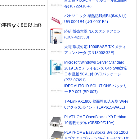
富士通 POS-Cサーマルロール紙(高保
存) (0722410-P)
パナソニック 感熱記録紙B4(6本入り)
UG-0001B4 (UG-0001B4)
の事情なく8日以上経
応研 販売大臣 NX スタンドアロン
(OKN-423533)
大電 環境対応 1000BASE-T/X メディ
アコンバータ (DN1800SG2E)
Microsoft Windows Server Standard
2019 16コアライセンス 64bitWin対応
日本語版 5CAL付 DVDパッケージ
(P73-07691)
IDEC AUTO-ID SOLUTIONS バッテリ
ー BP-007 (BP-007)
TP-Link AX1800 壁面埋め込み型 Wi-Fi
6アクセスポイント (EAP615-WALL)
PLAT'HOME OpenBlocks IX9 Debian
10搭載モデル (OBSIX9/D10A)
PLAT'HOME EasyBlocks Syslog 120G
サブスクリプション(保守サービス) 1年