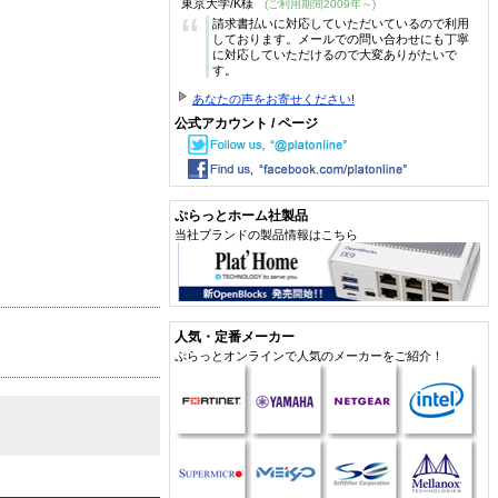
東京大学/K様
(ご利用期間2009年～)
“
請求書払いに対応していただいているので利用
しております。メールでの問い合わせにも丁寧
に対応していただけるので大変ありがたいで
す。
あなたの声をお寄せください!
公式アカウント / ページ
ぷらっとホーム社製品
当社ブランドの製品情報はこちら
人気・定番メーカー
ぷらっとオンラインで人気のメーカーをご紹介！