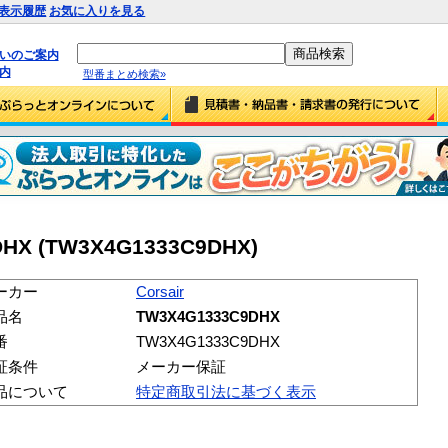
表示履歴
お気に入りを見る
払いのご案内
内
型番まとめ検索»
DHX (TW3X4G1333C9DHX)
ーカー
Corsair
品名
TW3X4G1333C9DHX
番
TW3X4G1333C9DHX
証条件
メーカー保証
品について
特定商取引法に基づく表示