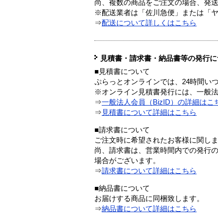
尚、複数の商品をご注文の場合、発
※配送業者は「佐川急便」または「
⇒
配送について詳しくはこちら
見積書・請求書・納品書等の発行に
■見積書について
ぷらっとオンラインでは、24時間い
※オンライン見積書発行には、一般法人
⇒
一般法人会員（BizID）の詳細はこ
⇒
見積書について詳細はこちら
■請求書について
ご注文時に希望されたお客様に関し
尚、請求書は、営業時間内での発行
場合がございます。
⇒
請求書について詳細はこちら
■納品書について
お届けする商品に同梱致します。
⇒
納品書について詳細はこちら