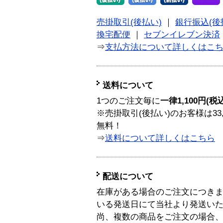
売掛取引(後払い)
｜
銀行振込(後
換宅配便
｜
セブンイレブン決済
⇒
支払方法について詳しくはこ
送料について
1つのご注文毎に
一律1,100円(税
※売掛取引(後払い)のお客様は33
無料！
⇒
送料について詳しくはこちら
配送について
在庫がある場合のご注文につき
いる発送日にて当社より発送い
尚、複数の商品をご注文の場合