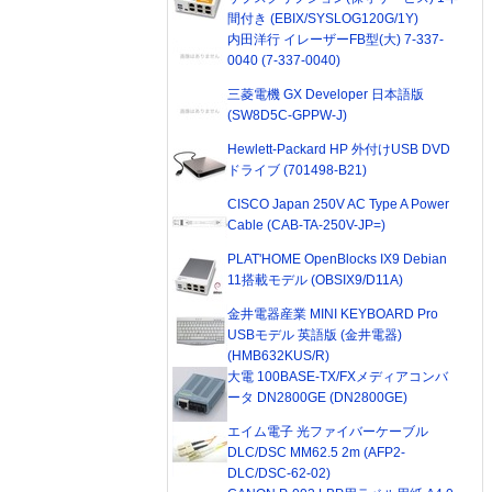
間付き (EBIX/SYSLOG120G/1Y)
内田洋行 イレーザーFB型(大) 7-337-
0040 (7-337-0040)
三菱電機 GX Developer 日本語版
(SW8D5C-GPPW-J)
Hewlett-Packard HP 外付けUSB DVD
ドライブ (701498-B21)
CISCO Japan 250V AC Type A Power
Cable (CAB-TA-250V-JP=)
PLAT'HOME OpenBlocks IX9 Debian
11搭載モデル (OBSIX9/D11A)
金井電器産業 MINI KEYBOARD Pro
USBモデル 英語版 (金井電器)
(HMB632KUS/R)
大電 100BASE-TX/FXメディアコンバ
ータ DN2800GE (DN2800GE)
エイム電子 光ファイバーケーブル
DLC/DSC MM62.5 2m (AFP2-
DLC/DSC-62-02)