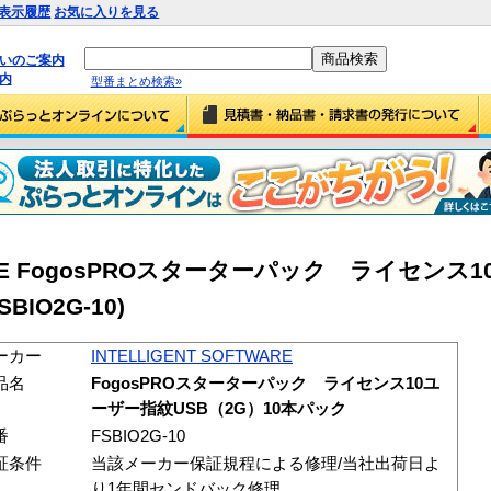
表示履歴
お気に入りを見る
払いのご案内
内
型番まとめ検索»
TWARE FogosPROスターターパック ライセン
BIO2G-10)
ーカー
INTELLIGENT SOFTWARE
品名
FogosPROスターターパック ライセンス10ユ
ーザー指紋USB（2G）10本パック
番
FSBIO2G-10
証条件
当該メーカー保証規程による修理/当社出荷日よ
り1年間センドバック修理