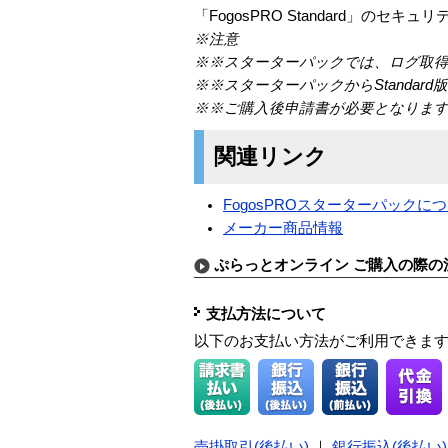
「FogosPRO Standard」
※注意
※※スターターパックでは、ログ取得
※※スターターパックからStandard版への
※※ご購入後申請書が必要となりま
関連リンク
FogosPROスターターパックに
メーカー商品情報
ぷらっとオンライン ご購入の際の
支払方法について
以下のお支払い方法がご利用できま
売掛取引(後払い)
｜
銀行振込(後払い)