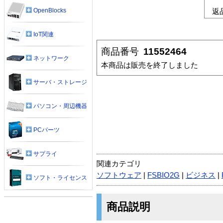
OpenBlocks
返
IoT関連
商品番号
11552464
ネットワーク
本商品は販売を終了しました
サーバ・ストレージ
パソコン・周辺機器
PCパーツ
サプライ
関連カテゴリ
ソフトウェア
|
FSBIO2G
|
ビジネス
|
ソフト・ライセンス
商品説明