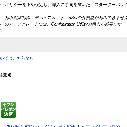
のセキュリティポリシーを予め設定し、導入に手間を省いた「スターターパッ
、利用期限制御、デバイスカット、SSOの各機能が利用できませ
アップグレードには、Configuration Utililtyの購入が必要です。
す。
ついてはこちらから
注意点
す。
｜
銀行振込(前払い)
｜
代金引換宅配便
｜
セブンイレブン決済