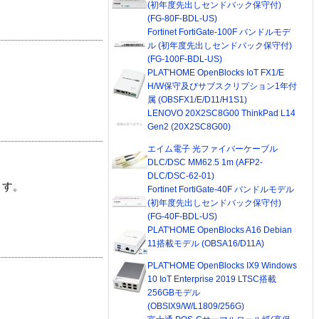
(初年度先出しセンドバック保守付)
(FG-80F-BDL-US)
Fortinet FortiGate-100F バンドルモデ
ル (初年度先出しセンドバック保守付)
(FG-100F-BDL-US)
PLAT'HOME OpenBlocks IoT FX1/E
H/W保守及びサブスクリプション1年付
属 (OBSFX1/E/D11/H1S1)
LENOVO 20X2SC8G00 ThinkPad L14
Gen2 (20X2SC8G00)
エイム電子 光ファイバーケーブル
DLC/DSC MM62.5 1m (AFP2-
DLC/DSC-62-01)
ます。
Fortinet FortiGate-40F バンドルモデル
(初年度先出しセンドバック保守付)
(FG-40F-BDL-US)
PLAT'HOME OpenBlocks A16 Debian
11搭載モデル (OBSA16/D11A)
PLAT'HOME OpenBlocks IX9 Windows
10 IoT Enterprise 2019 LTSC搭載
256GBモデル
(OBSIX9/W/L1809/256G)