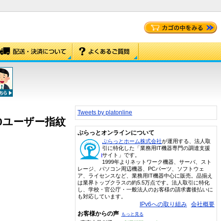
Tweets by platonline
ス10ユーザー指紋
ぷらっとオンラインについて
ぷらっとホーム株式会社
が運用する、法人取
引に特化した「業務用IT機器専門の調達支援
サイト」です。
1999年よりネットワーク機器、サーバ、スト
レージ、パソコン周辺機器、PCパーツ、ソフトウェ
ア、ライセンスなど、業務用IT機器中心に販売。品揃え
は業界トップクラスの約5.5万点です。法人取引に特化
し、学校・官公庁・一般法人のお客様の請求書後払いに
も対応しています。
IPv6への取り組み
会社概要
お客様からの声
もっと見る