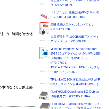
富士通 POS-Cサーマルロール紙(高保
存) (0722410-P)
パナソニック 感熱記録紙B4(6本入り)
UG-0001B4 (UG-0001B4)
応研 販売大臣 NX スタンドアロン
(OKN-423533)
着までに時間がかかる
大電 環境対応 1000BASE-T/X メディ
アコンバータ (DN1800SG2E)
Microsoft Windows Server Standard
2019 16コアライセンス 64bitWin対応
日本語版 5CAL付 DVDパッケージ
(P73-07691)
IDEC AUTO-ID SOLUTIONS バッテリ
ー BP-007 (BP-007)
TP-Link AX1800 壁面埋め込み型 Wi-Fi
6アクセスポイント (EAP615-WALL)
の事情なく8日以上経
PLAT'HOME OpenBlocks IX9 Debian
10搭載モデル (OBSIX9/D10A)
PLAT'HOME EasyBlocks Syslog 120G
サブスクリプション(保守サービス) 1年