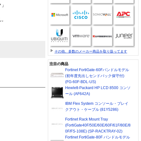
ク」
ん。
その他、多数のメーカー商品を取り扱ってます
注目の商品
Fortinet FortiGate-60Fバンドルモデル
(初年度先出しセンドバック保守付)
(FG-60F-BDL-US)
Hewlett-Packard HP LCD 8500 コンソ
ール (AF642A)
IBM Flex System コンソール・ブレイ
クアウト・ケーブル (81Y5286)
Fortinet Rack Mount Tray
(FortiGate40F/50E/60E/60F/61F/80E/8
0F/FS-108E) (SP-RACKTRAY-02)
Fortinet FortiGate-80F バンドルモデル