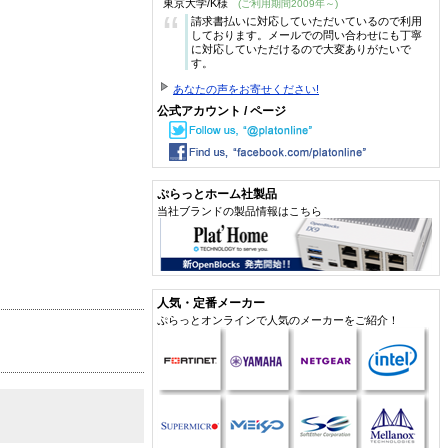
東京大学/K様
(ご利用期間2009年～)
“
請求書払いに対応していただいているので利用
しております。メールでの問い合わせにも丁寧
に対応していただけるので大変ありがたいで
す。
あなたの声をお寄せください!
公式アカウント / ページ
ぷらっとホーム社製品
当社ブランドの製品情報はこちら
人気・定番メーカー
ぷらっとオンラインで人気のメーカーをご紹介！