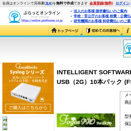
会員はオンラインで見積書(
)を
無料で作成
できます
会員登録(無料)
ログイン
見本
法人のお客様 請求書払いのご案内
学校・官公庁のお客様 校費・公費
研究機関のお客様 科研費払いのご案
INTELLIGENT SOF
USB（2G）10本パック (FS
メ
商
型
保