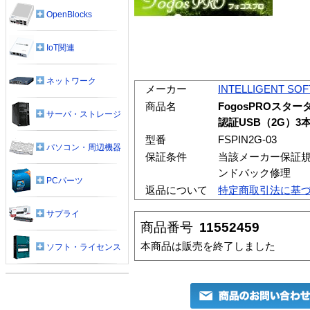
OpenBlocks
IoT関連
ネットワーク
メーカー
INTELLIGENT SO
商品名
FogosPROスタ
サーバ・ストレージ
認証USB（2G）3
型番
FSPIN2G-03
パソコン・周辺機器
保証条件
当該メーカー保証規
ンドバック修理
PCパーツ
返品について
特定商取引法に基
サプライ
商品番号
11552459
本商品は販売を終了しました
ソフト・ライセンス