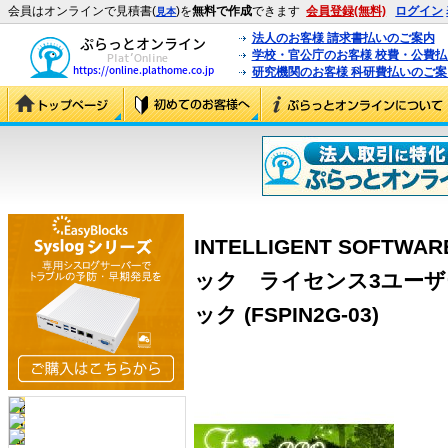
会員はオンラインで見積書(
)を
無料で作成
できます
会員登録(無料)
ログイン
見本
法人のお客様 請求書払いのご案内
学校・官公庁のお客様 校費・公費
研究機関のお客様 科研費払いのご案
INTELLIGENT SOFTW
ック ライセンス3ユーザー
ック (FSPIN2G-03)