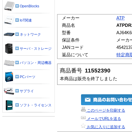
OpenBlocks
メーカー
ATP
IoT関連
商品名
ATPDR2
型番
AJ64K
ネットワーク
保証条件
メーカ
JANコード
454213
サーバ・ストレージ
返品について
特定商
パソコン・周辺機器
商品番号
11552390
PCパーツ
本商品は販売を終了しました
サプライ
ソフト・ライセンス
このページを印刷する
メールでURLを送る
お気に入りに追加する