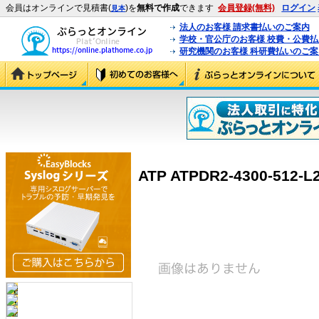
会員はオンラインで見積書(
)を
無料で作成
できます
会員登録(無料)
ログイン
見本
法人のお客様 請求書払いのご案内
学校・官公庁のお客様 校費・公費
研究機関のお客様 科研費払いのご案
ATP ATPDR2-4300-512-L