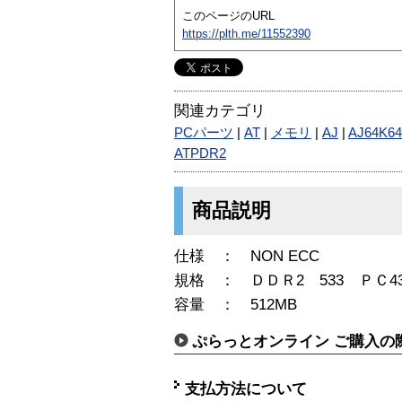
このページのURL
https://plth.me/11552390
関連カテゴリ
PCパーツ
|
AT
|
メモリ
|
AJ
|
AJ64K6
ATPDR2
商品説明
仕様 ： NON ECC
規格 ： ＤＤＲ2 533 ＰＣ43
容量 ： 512MB
ぷらっとオンライン ご購入の
支払方法について