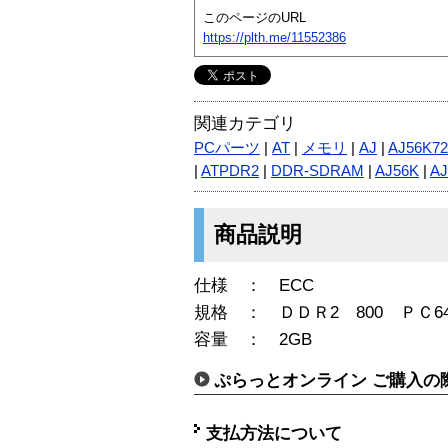
このページのURL
https://plth.me/11552386
関連カテゴリ
PCパーツ
|
AT
|
メモリ
|
AJ
|
AJ56K7
|
ATPDR2
|
DDR-SDRAM
|
AJ56K
|
AJ
商品説明
仕様 ： ECC
規格 ： ＤＤＲ2 800 ＰＣ64
容量 ： 2GB
ぷらっとオンライン ご購入の
支払方法について