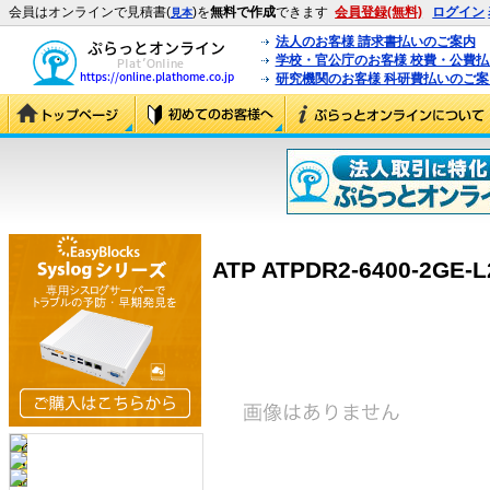
会員はオンラインで見積書(
)を
無料で作成
できます
会員登録(無料)
ログイン
見本
法人のお客様 請求書払いのご案内
学校・官公庁のお客様 校費・公費
研究機関のお客様 科研費払いのご案
ATP ATPDR2-6400-2GE-L