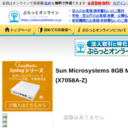
会員はオンラインで見積書(
)を
無料で作成
できます
会員登録(無料)
ログイン
見本
法人のお客様 請求書払いのご案内
学校・官公庁のお客様 校費・公費
研究機関のお客様 科研費払いのご案
Sun Microsystems 8GB 
(X7058A-Z)