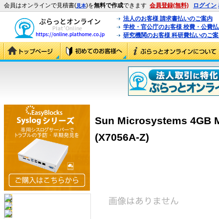
会員はオンラインで見積書(
)を
無料で作成
できます
会員登録(無料)
ログイン
見本
法人のお客様 請求書払いのご案内
学校・官公庁のお客様 校費・公費
研究機関のお客様 科研費払いのご案
Sun Microsystems 4GB 
(X7056A-Z)