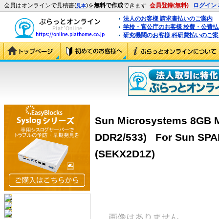
会員はオンラインで見積書(
)を
無料で作成
できます
会員登録(無料)
ログイン
見本
法人のお客様 請求書払いのご案内
学校・官公庁のお客様 校費・公費
研究機関のお客様 科研費払いのご案
Sun Microsystems 8GB 
DDR2/533)_ For Sun SPA
(SEKX2D1Z)