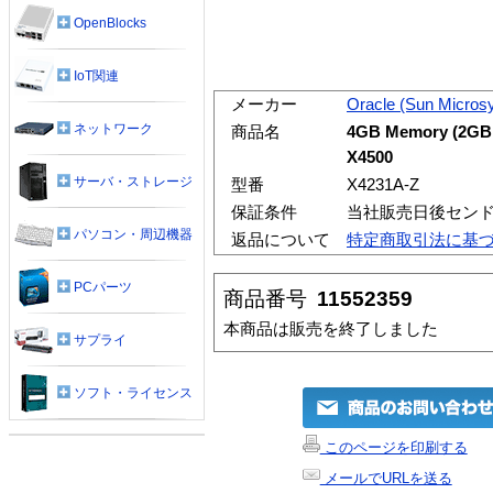
OpenBlocks
IoT関連
メーカー
Oracle (Sun Micros
ネットワーク
商品名
4GB Memory (2GB 
X4500
サーバ・ストレージ
型番
X4231A-Z
保証条件
当社販売日後セン
パソコン・周辺機器
返品について
特定商取引法に基
PCパーツ
商品番号
11552359
本商品は販売を終了しました
サプライ
ソフト・ライセンス
このページを印刷する
メールでURLを送る