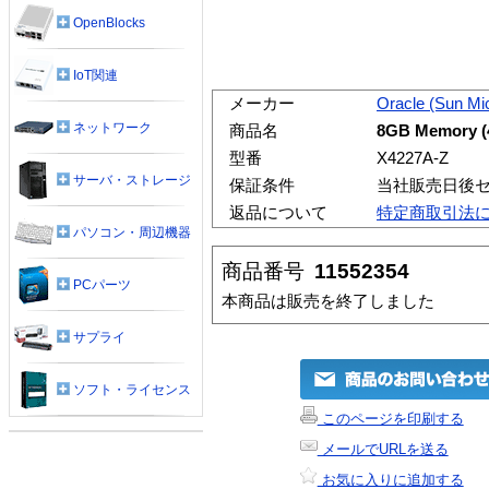
OpenBlocks
IoT関連
メーカー
Oracle (Sun Mi
ネットワーク
商品名
8GB Memory (
型番
X4227A-Z
サーバ・ストレージ
保証条件
当社販売日後
返品について
特定商取引法
パソコン・周辺機器
商品番号
11552354
PCパーツ
本商品は販売を終了しました
サプライ
ソフト・ライセンス
このページを印刷する
メールでURLを送る
お気に入りに追加する