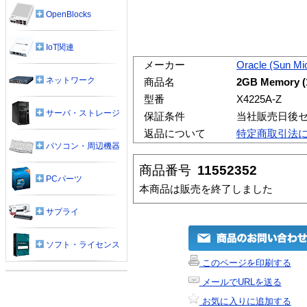
OpenBlocks
IoT関連
メーカー
Oracle (Sun Mi
ネットワーク
商品名
2GB Memory (
型番
X4225A-Z
サーバ・ストレージ
保証条件
当社販売日後
返品について
特定商取引法
パソコン・周辺機器
商品番号
11552352
PCパーツ
本商品は販売を終了しました
サプライ
ソフト・ライセンス
このページを印刷する
メールでURLを送る
お気に入りに追加する