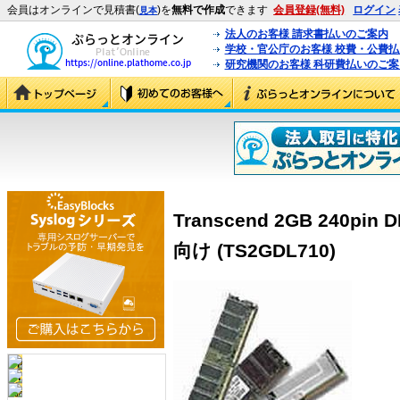
会員はオンラインで見積書(
)を
無料で作成
できます
会員登録(無料)
ログイン
見本
法人のお客様 請求書払いのご案内
学校・官公庁のお客様 校費・公費
研究機関のお客様 科研費払いのご案
Transcend 2GB 240p
向け (TS2GDL710)