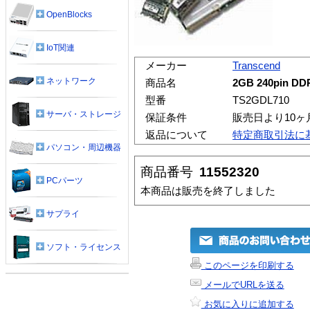
OpenBlocks
IoT関連
メーカー
Transcend
ネットワーク
商品名
2GB 240pin
型番
TS2GDL710
サーバ・ストレージ
保証条件
販売日より10
返品について
特定商取引法に
パソコン・周辺機器
商品番号
11552320
PCパーツ
本商品は販売を終了しました
サプライ
ソフト・ライセンス
このページを印刷する
メールでURLを送る
お気に入りに追加する