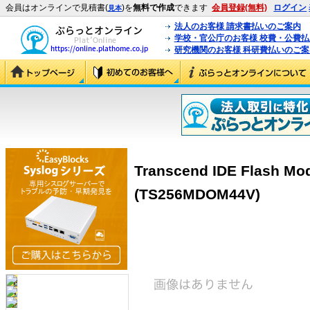
会員はオンラインで見積書(
)を
無料で作成
できます
会員登録(無料)
ログイン
見本
法人のお客様 請求書払いのご案内
学校・官公庁のお客様 校費・公費
研究機関のお客様 科研費払いのご案
Transcend IDE Flash Mod
(TS256MDOM44V)