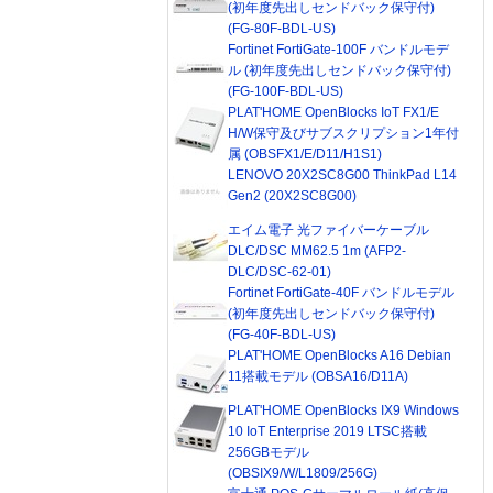
(初年度先出しセンドバック保守付)
(FG-80F-BDL-US)
Fortinet FortiGate-100F バンドルモデ
ル (初年度先出しセンドバック保守付)
(FG-100F-BDL-US)
PLAT'HOME OpenBlocks IoT FX1/E
H/W保守及びサブスクリプション1年付
属 (OBSFX1/E/D11/H1S1)
LENOVO 20X2SC8G00 ThinkPad L14
Gen2 (20X2SC8G00)
エイム電子 光ファイバーケーブル
DLC/DSC MM62.5 1m (AFP2-
DLC/DSC-62-01)
Fortinet FortiGate-40F バンドルモデル
(初年度先出しセンドバック保守付)
(FG-40F-BDL-US)
PLAT'HOME OpenBlocks A16 Debian
11搭載モデル (OBSA16/D11A)
PLAT'HOME OpenBlocks IX9 Windows
10 IoT Enterprise 2019 LTSC搭載
256GBモデル
(OBSIX9/W/L1809/256G)