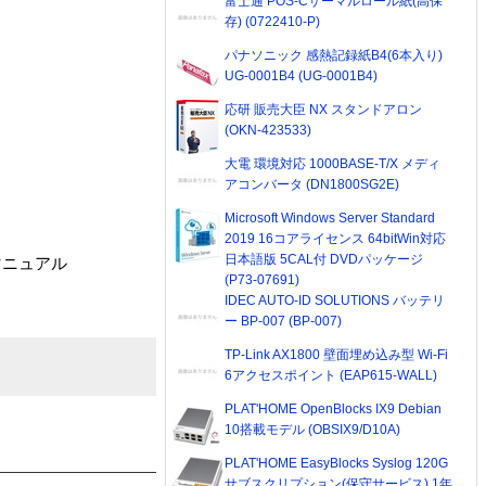
富士通 POS-Cサーマルロール紙(高保
存) (0722410-P)
パナソニック 感熱記録紙B4(6本入り)
UG-0001B4 (UG-0001B4)
応研 販売大臣 NX スタンドアロン
(OKN-423533)
大電 環境対応 1000BASE-T/X メディ
アコンバータ (DN1800SG2E)
Microsoft Windows Server Standard
2019 16コアライセンス 64bitWin対応
日本語版 5CAL付 DVDパッケージ
マニュアル
(P73-07691)
IDEC AUTO-ID SOLUTIONS バッテリ
ー BP-007 (BP-007)
TP-Link AX1800 壁面埋め込み型 Wi-Fi
6アクセスポイント (EAP615-WALL)
PLAT'HOME OpenBlocks IX9 Debian
10搭載モデル (OBSIX9/D10A)
PLAT'HOME EasyBlocks Syslog 120G
サブスクリプション(保守サービス) 1年