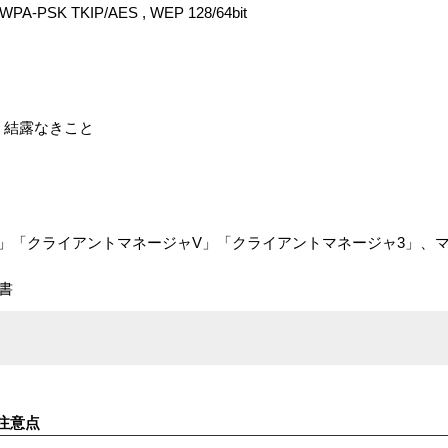
A-PSK TKIP/AES , WEP 128/64bit
％ 結露なきこと
タ」「クライアントマネージャV」「クライアントマネージャ3」、
書
注意点