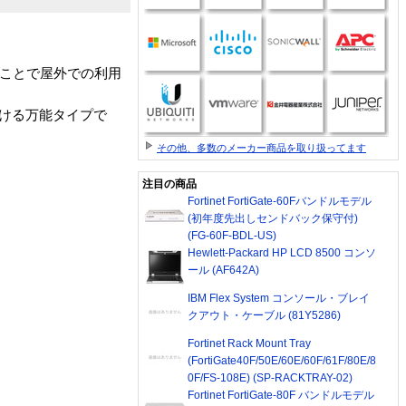
応したことで屋外での利用
だける万能タイプで
その他、多数のメーカー商品を取り扱ってます
注目の商品
Fortinet FortiGate-60Fバンドルモデル
(初年度先出しセンドバック保守付)
(FG-60F-BDL-US)
Hewlett-Packard HP LCD 8500 コンソ
ール (AF642A)
IBM Flex System コンソール・ブレイ
クアウト・ケーブル (81Y5286)
Fortinet Rack Mount Tray
(FortiGate40F/50E/60E/60F/61F/80E/8
0F/FS-108E) (SP-RACKTRAY-02)
Fortinet FortiGate-80F バンドルモデル