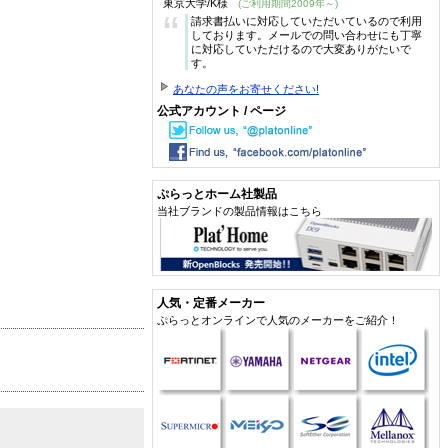
東京大学/K様
(ご利用期間2009年～)
“
請求書払いに対応していただいているので利用
しております。メールでの問い合わせにも丁寧
に対応していただけるので大変ありがたいで
す。
あなたの声をお寄せください!
公式アカウント / ページ
ぷらっとホーム社製品
当社ブランドの製品情報はこちら
人気・定番メーカー
ぷらっとオンラインで人気のメーカーをご紹介！