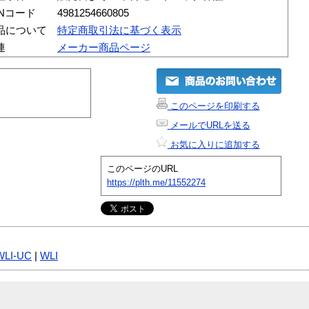
ANコード
4981254660805
品について
特定商取引法に基づく表示
連
メーカー商品ページ
このページを印刷する
メールでURLを送る
お気に入りに追加する
このページのURL
https://plth.me/11552274
WLI-UC
|
WLI