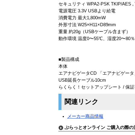
セキュリティ WPA2-PSK TKIP/AES , WP
電源電圧 3.3V USBより給電
消費電力 最大1,800mW
外形寸法 W25×H11×D89mm
重量 約20g（USBケーブル含まず）
動作環境 温度0〜55℃、湿度20〜80
■製品構成
本体
エアナビゲータCD 「エアナビゲー
USB延長ケーブル10cm
らくらく！セットアップシート / 保証
関連リンク
メーカー商品情報
ぷらっとオンライン ご購入の際の