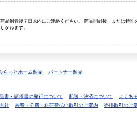
商品到着後７日以内にご連絡ください。 商品開封後、または特別
たしかねます。
ぷらっとホーム製品
パートナー製品
品書・請求書の発行について
配送・決済について
よくあ
方針
校費・公費・科研費払い取引のご案内
売掛取引のご