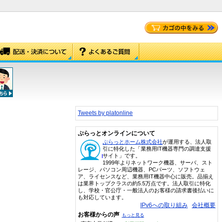
Tweets by platonline
ぷらっとオンラインについて
ぷらっとホーム株式会社
が運用する、法人取
引に特化した「業務用IT機器専門の調達支援
サイト」です。
1999年よりネットワーク機器、サーバ、スト
レージ、パソコン周辺機器、PCパーツ、ソフトウェ
ア、ライセンスなど、業務用IT機器中心に販売。品揃え
は業界トップクラスの約5.5万点です。法人取引に特化
し、学校・官公庁・一般法人のお客様の請求書後払いに
も対応しています。
IPv6への取り組み
会社概要
お客様からの声
もっと見る