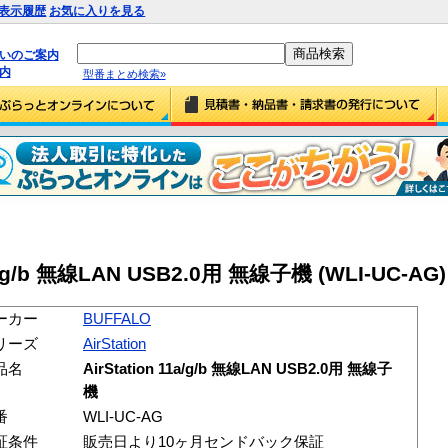
表示履歴
お気に入りを見る
払いのご案内
内
型番まとめ検索»
1a/g/b 無線LAN USB2.0用 無線子機 (WLI-UC-AG)
ーカー
BUFFALO
リーズ
AirStation
品名
AirStation 11a/g/b 無線LAN USB2.0用 無線子
機
番
WLI-UC-AG
証条件
販売日より10ヶ月センドバック保証