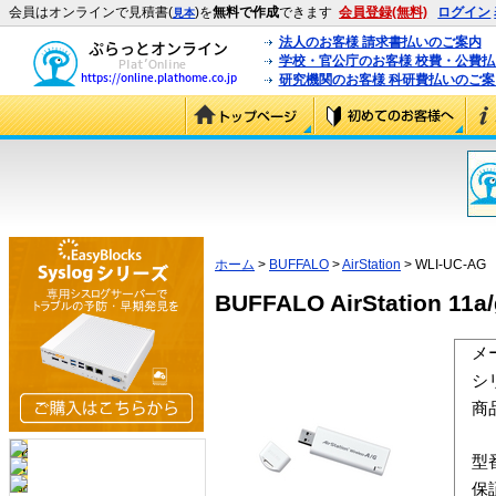
会員はオンラインで見積書(
)を
無料で作成
できます
会員登録(無料)
ログイン
見本
法人のお客様 請求書払いのご案内
学校・官公庁のお客様 校費・公費
研究機関のお客様 科研費払いのご案
ホーム
>
BUFFALO
>
AirStation
> WLI-UC-AG
BUFFALO AirStation 1
メ
シ
商
型
保