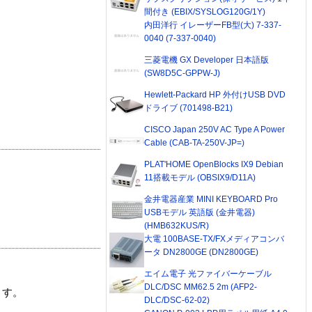
間付き (EBIX/SYSLOG120G/1Y)
内田洋行 イレーザーFB型(大) 7-337-
0040 (7-337-0040)
三菱電機 GX Developer 日本語版
(SW8D5C-GPPW-J)
Hewlett-Packard HP 外付けUSB DVD
ドライブ (701498-B21)
CISCO Japan 250V AC Type A Power
Cable (CAB-TA-250V-JP=)
PLAT'HOME OpenBlocks IX9 Debian
11搭載モデル (OBSIX9/D11A)
金井電器産業 MINI KEYBOARD Pro
USBモデル 英語版 (金井電器)
(HMB632KUS/R)
大電 100BASE-TX/FXメディアコンバ
ータ DN2800GE (DN2800GE)
エイム電子 光ファイバーケーブル
DLC/DSC MM62.5 2m (AFP2-
ます。
DLC/DSC-62-02)