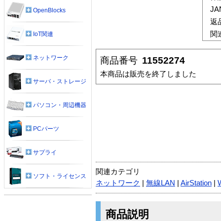
J
OpenBlocks
返
関
IoT関連
ネットワーク
商品番号
11552274
本商品は販売を終了しました
サーバ・ストレージ
パソコン・周辺機器
PCパーツ
サプライ
関連カテゴリ
ソフト・ライセンス
ネットワーク
|
無線LAN
|
AirStation
|
商品説明