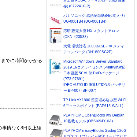
富士通 POS-Cサーマルロール紙(高保
存) (0722410-P)
パナソニック 感熱記録紙B4(6本入り)
UG-0001B4 (UG-0001B4)
応研 販売大臣 NX スタンドアロン
(OKN-423533)
大電 環境対応 1000BASE-T/X メディ
アコンバータ (DN1800SG2E)
着までに時間がかかる
Microsoft Windows Server Standard
2019 16コアライセンス 64bitWin対応
日本語版 5CAL付 DVDパッケージ
(P73-07691)
IDEC AUTO-ID SOLUTIONS バッテリ
ー BP-007 (BP-007)
TP-Link AX1800 壁面埋め込み型 Wi-Fi
6アクセスポイント (EAP615-WALL)
PLAT'HOME OpenBlocks IX9 Debian
10搭載モデル (OBSIX9/D10A)
の事情なく8日以上経
PLAT'HOME EasyBlocks Syslog 120G
サブスクリプション(保守サービス) 1年