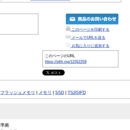
このページを印刷する
メールでURLを送る
お気に入りに追加する
このページのURL
https://plth.me/11552259
|
フラッシュメモリ
|
メモリ
|
SSD
|
TS2GIFD
全準拠