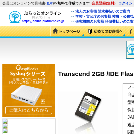
会員はオンラインで見積書(
)を
無料で作成
できます
会員登録(無料)
ログイン
見本
法人のお客様 請求書払いのご案内
学校・官公庁のお客様 校費・公費
研究機関のお客様 科研費払いのご案
Transcend 2GB /IDE Flas
メ
商
型
保
J
返
関