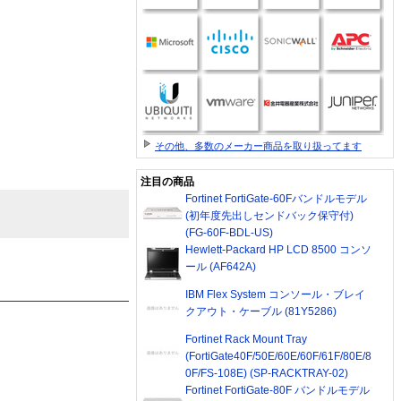
その他、多数のメーカー商品を取り扱ってます
注目の商品
Fortinet FortiGate-60Fバンドルモデル
(初年度先出しセンドバック保守付)
(FG-60F-BDL-US)
Hewlett-Packard HP LCD 8500 コンソ
ール (AF642A)
IBM Flex System コンソール・ブレイ
クアウト・ケーブル (81Y5286)
Fortinet Rack Mount Tray
(FortiGate40F/50E/60E/60F/61F/80E/8
0F/FS-108E) (SP-RACKTRAY-02)
Fortinet FortiGate-80F バンドルモデル