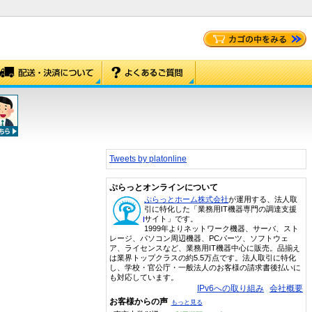
Tweets by platonline
ぷらっとオンラインについて
ぷらっとホーム株式会社
が運用する、法人取
引に特化した「業務用IT機器専門の調達支援
サイト」です。
1999年よりネットワーク機器、サーバ、スト
レージ、パソコン周辺機器、PCパーツ、ソフトウェ
ア、ライセンスなど、業務用IT機器中心に販売。品揃え
は業界トップクラスの約5.5万点です。法人取引に特化
し、学校・官公庁・一般法人のお客様の請求書後払いに
も対応しています。
IPv6への取り組み
会社概要
お客様からの声
もっと見る