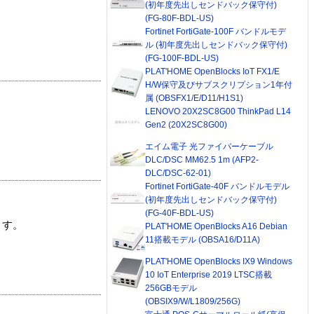
(初年度先出しセンドバック保守付)
(FG-80F-BDL-US)
Fortinet FortiGate-100F バンドルモデ
ル (初年度先出しセンドバック保守付)
(FG-100F-BDL-US)
PLAT'HOME OpenBlocks IoT FX1/E
H/W保守及びサブスクリプション1年付
属 (OBSFX1/E/D11/H1S1)
LENOVO 20X2SC8G00 ThinkPad L14
Gen2 (20X2SC8G00)
エイム電子 光ファイバーケーブル
DLC/DSC MM62.5 1m (AFP2-
DLC/DSC-62-01)
Fortinet FortiGate-40F バンドルモデル
(初年度先出しセンドバック保守付)
(FG-40F-BDL-US)
ます。
PLAT'HOME OpenBlocks A16 Debian
11搭載モデル (OBSA16/D11A)
PLAT'HOME OpenBlocks IX9 Windows
10 IoT Enterprise 2019 LTSC搭載
256GBモデル
(OBSIX9/W/L1809/256G)