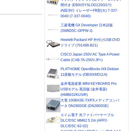
間付き (EBIX/SYSLOG120G/1Y)
内田洋行 イレーザーFB型(大) 7-337-
0040 (7-337-0040)
三菱電機 GX Developer 日本語版
(SW8D5C-GPPW-J)
Hewlett-Packard HP 外付けUSB DVD
ドライブ (701498-B21)
CISCO Japan 250V AC Type A Power
Cable (CAB-TA-250V-JP=)
PLAT'HOME OpenBlocks IX9 Debian
11搭載モデル (OBSIX9/D11A)
金井電器産業 MINI KEYBOARD Pro
USBモデル 英語版 (金井電器)
(HMB632KUS/R)
大電 100BASE-TX/FXメディアコンバ
ータ DN2800GE (DN2800GE)
エイム電子 光ファイバーケーブル
DLC/DSC MM62.5 2m (AFP2-
DLC/DSC-62-02)