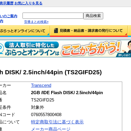
表示履歴
お気に入りを見る
払いのご案内
内
型番まとめ検索»
h DISK/ 2.5inch/44pin (TS2GIFD25)
ーカー
Transcend
品名
2GB /IDE Flash DISK/ 2.5inch/44pin
番
TS2GIFD25
証条件
対象外
ANコード
0760557800408
品について
特定商取引法に基づく表示
連
メーカー商品ページ