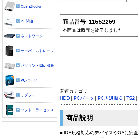
OpenBlocks
商品番号
11552259
IoT関連
本商品は販売を終了しました
ネットワーク
サーバ・ストレージ
パソコン・周辺機器
PCパーツ
関連カテゴリ
サプライ
HDD
|
PCパーツ
|
PC周辺機器
|
TS2
ソフト・ライセンス
商品説明
■ IDE規格対応のデバイスやOSに完