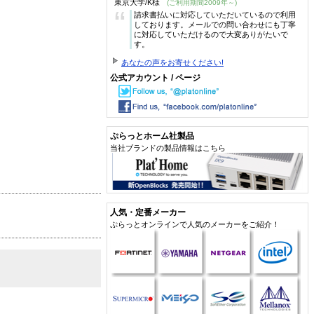
東京大学/K様
(ご利用期間2009年～)
“
請求書払いに対応していただいているので利用
しております。メールでの問い合わせにも丁寧
に対応していただけるので大変ありがたいで
す。
あなたの声をお寄せください!
公式アカウント / ページ
ぷらっとホーム社製品
当社ブランドの製品情報はこちら
人気・定番メーカー
ぷらっとオンラインで人気のメーカーをご紹介！