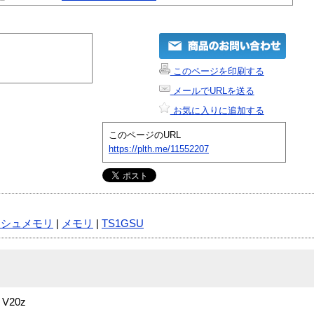
このページを印刷する
メールでURLを送る
お気に入りに追加する
このページのURL
https://plth.me/11552207
ッシュメモリ
|
メモリ
|
TS1GSU
 V20z