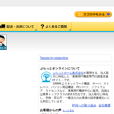
Tweets by platonline
ぷらっとオンラインについて
ぷらっとホーム株式会社
が運用する、法人取
引に特化した「業務用IT機器専門の調達支援
サイト」です。
1999年よりネットワーク機器、サーバ、スト
レージ、パソコン周辺機器、PCパーツ、ソフトウェ
ア、ライセンスなど、業務用IT機器中心に販売。品揃え
は業界トップクラスの約5.5万点です。法人取引に特化
し、学校・官公庁・一般法人のお客様の請求書後払いに
も対応しています。
IPv6への取り組み
会社概要
お客様からの声
もっと見る