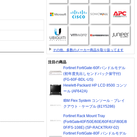
その他、多数のメーカー商品を取り扱ってます
注目の商品
Fortinet FortiGate-60Fバンドルモデル
(初年度先出しセンドバック保守付)
(FG-60F-BDL-US)
Hewlett-Packard HP LCD 8500 コンソ
ール (AF642A)
IBM Flex System コンソール・ブレイ
クアウト・ケーブル (81Y5286)
Fortinet Rack Mount Tray
(FortiGate40F/50E/60E/60F/61F/80E/8
0F/FS-108E) (SP-RACKTRAY-02)
Fortinet FortiGate-80F バンドルモデル