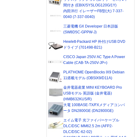
間付き (EBIX/SYSLOG120G/1Y)
内田洋行 イレーザーFB型(大) 7-337-
0040 (7-337-0040)
三菱電機 GX Developer 日本語版
(SW8D5C-GPPW-J)
Hewlett-Packard HP 外付けUSB DVD
ドライブ (701498-B21)
CISCO Japan 250V AC Type A Power
Cable (CAB-TA-250V-JP=)
PLAT'HOME OpenBlocks IX9 Debian
11搭載モデル (OBSIX9/D11A)
金井電器産業 MINI KEYBOARD Pro
USBモデル 英語版 (金井電器)
(HMB632KUS/R)
大電 100BASE-TX/FXメディアコンバ
ータ DN2800GE (DN2800GE)
エイム電子 光ファイバーケーブル
DLC/DSC MM62.5 2m (AFP2-
DLC/DSC-62-02)