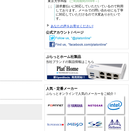
東京大学/K様
(ご利用期間2009年～)
“
請求書払いに対応していただいているので利用
しております。メールでの問い合わせにも丁寧
に対応していただけるので大変ありがたいで
す。
あなたの声をお寄せください!
公式アカウント / ページ
ぷらっとホーム社製品
当社ブランドの製品情報はこちら
人気・定番メーカー
ぷらっとオンラインで人気のメーカーをご紹介！