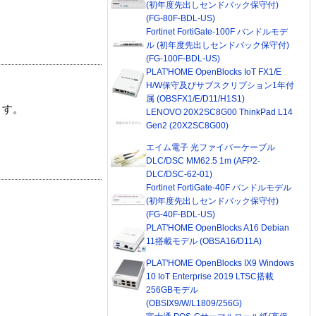
(初年度先出しセンドバック保守付)
(FG-80F-BDL-US)
Fortinet FortiGate-100F バンドルモデ
ル (初年度先出しセンドバック保守付)
(FG-100F-BDL-US)
PLAT'HOME OpenBlocks IoT FX1/E
H/W保守及びサブスクリプション1年付
属 (OBSFX1/E/D11/H1S1)
ます。
LENOVO 20X2SC8G00 ThinkPad L14
Gen2 (20X2SC8G00)
エイム電子 光ファイバーケーブル
DLC/DSC MM62.5 1m (AFP2-
DLC/DSC-62-01)
Fortinet FortiGate-40F バンドルモデル
(初年度先出しセンドバック保守付)
(FG-40F-BDL-US)
PLAT'HOME OpenBlocks A16 Debian
11搭載モデル (OBSA16/D11A)
PLAT'HOME OpenBlocks IX9 Windows
10 IoT Enterprise 2019 LTSC搭載
256GBモデル
(OBSIX9/W/L1809/256G)