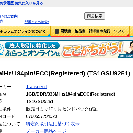
表示履歴
お気に入りを見る
払いのご案内
内
型番まとめ検索»
MHz/184pin/ECC(Registered) (TS1GSU9251)
ーカー
Transcend
品名
1GB/DDR/333MHz/184pin/ECC(Registered)
番
TS1GSU9251
証条件
販売日より10ヶ月センドバック保証
ANコード
0760557794929
品について
特定商取引法に基づく表示
連
メーカー商品ページ