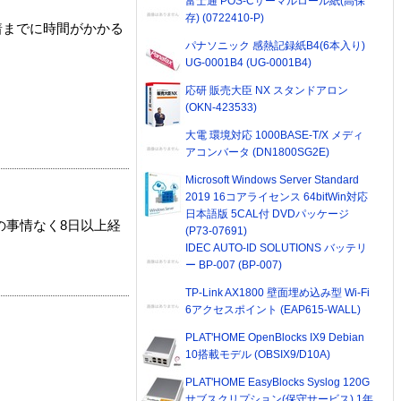
富士通 POS-Cサーマルロール紙(高保
存) (0722410-P)
着までに時間がかかる
パナソニック 感熱記録紙B4(6本入り)
UG-0001B4 (UG-0001B4)
応研 販売大臣 NX スタンドアロン
(OKN-423533)
大電 環境対応 1000BASE-T/X メディ
アコンバータ (DN1800SG2E)
Microsoft Windows Server Standard
2019 16コアライセンス 64bitWin対応
日本語版 5CAL付 DVDパッケージ
の事情なく8日以上経
(P73-07691)
IDEC AUTO-ID SOLUTIONS バッテリ
ー BP-007 (BP-007)
TP-Link AX1800 壁面埋め込み型 Wi-Fi
6アクセスポイント (EAP615-WALL)
PLAT'HOME OpenBlocks IX9 Debian
10搭載モデル (OBSIX9/D10A)
PLAT'HOME EasyBlocks Syslog 120G
サブスクリプション(保守サービス) 1年