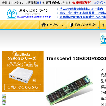
会員はオンラインで見積書(
)を
無料で作成
できます
会員登録(無料)
ログイン
見本
法人のお客様 請求書払いのご案内
学校・官公庁のお客様 校費・公費
研究機関のお客様 科研費払いのご案
Transcend 1GB/DDR/333
メ
商
型
保
J
返
関