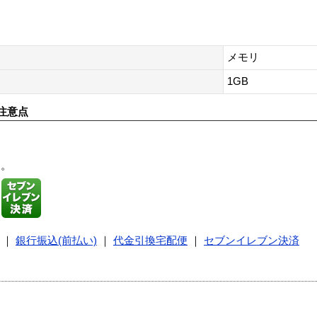
メモリ
1GB
注意点
す。
｜
銀行振込(前払い)
｜
代金引換宅配便
｜
セブンイレブン決済