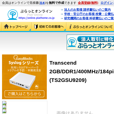
会員はオンラインで見積書(
)を
無料で作成
できます
会員登録(無料)
ログイン
見本
法人のお客様 請求書払いのご案内
学校・官公庁のお客様 校費・公費
研究機関のお客様 科研費払いのご案
Transcend
2GB/DDR1/400MHz/184pi
(TS2GSU9209)