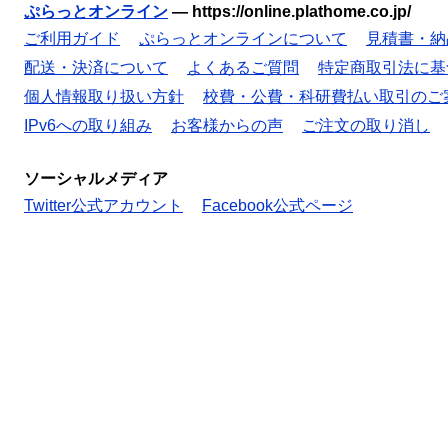
ぷらっとオンライン
—
https://online.plathome.co.jp/
ご利用ガイド
ぷらっとオンラインについて
見積書・納
配送・決済について
よくあるご質問
特定商取引法に基
個人情報取り扱い方針
校費・公費・科研費払い取引のご
IPv6への取り組み
お客様からの声
ご注文の取り消し
ソーシャルメディア
Twitter公式アカウント
Facebook公式ページ