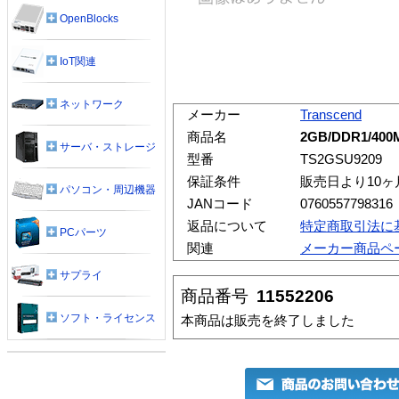
OpenBlocks
IoT関連
ネットワーク
メーカー
Transcend
商品名
2GB/DDR1/400M
サーバ・ストレージ
型番
TS2GSU9209
保証条件
販売日より10
パソコン・周辺機器
JANコード
0760557798316
返品について
特定商取引法に
PCパーツ
関連
メーカー商品ペ
サプライ
商品番号
11552206
ソフト・ライセンス
本商品は販売を終了しました