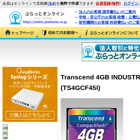
会員はオンラインで見積書(
)を
無料で作成
できます
会員登録(無料)
ログイン
見本
法人のお客様 請求書払いのご案内
学校・官公庁のお客様 校費・公費
研究機関のお客様 科研費払いのご案
Transcend 4GB INDUSTR
(TS4GCF45I)