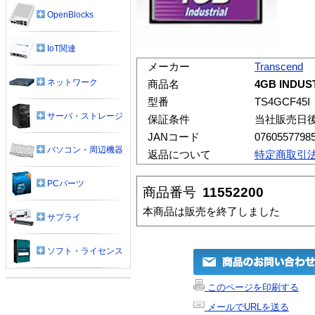
OpenBlocks
IoT関連
メーカー
Transcend
ネットワーク
商品名
4GB INDUST
型番
TS4GCF45I
サーバ・ストレージ
保証条件
当社販売日
JANコード
0760557798
パソコン・周辺機器
返品について
特定商取引
PCパーツ
商品番号
11552200
本商品は販売を終了しました
サプライ
ソフト・ライセンス
このページを印刷する
メールでURLを送る