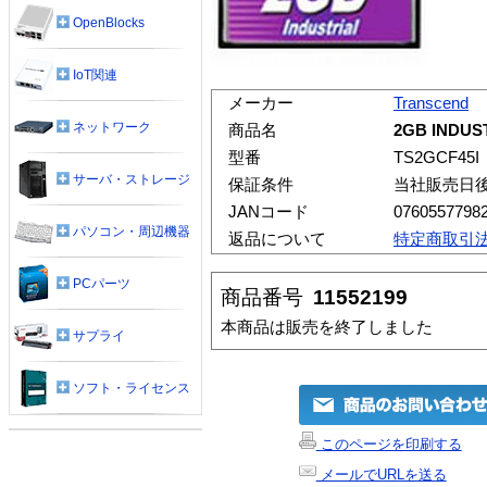
OpenBlocks
IoT関連
メーカー
Transcend
ネットワーク
商品名
2GB INDUST
型番
TS2GCF45I
サーバ・ストレージ
保証条件
当社販売日
JANコード
0760557798
パソコン・周辺機器
返品について
特定商取引
PCパーツ
商品番号
11552199
本商品は販売を終了しました
サプライ
ソフト・ライセンス
このページを印刷する
メールでURLを送る