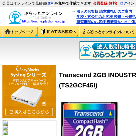
会員はオンラインで見積書(
)を
無料で作成
できます
会員登録(無料)
ログイン
見本
法人のお客様 請求書払いのご案内
学校・官公庁のお客様 校費・公費
研究機関のお客様 科研費払いのご案
Transcend 2GB INDUSTR
(TS2GCF45I)