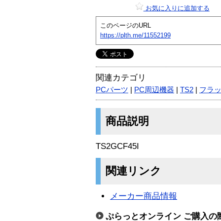
お気に入りに追加する
このページのURL
https://plth.me/11552199
関連カテゴリ
PCパーツ
|
PC周辺機器
|
TS2
|
フラ
商品説明
TS2GCF45I
関連リンク
メーカー商品情報
ぷらっとオンライン ご購入の