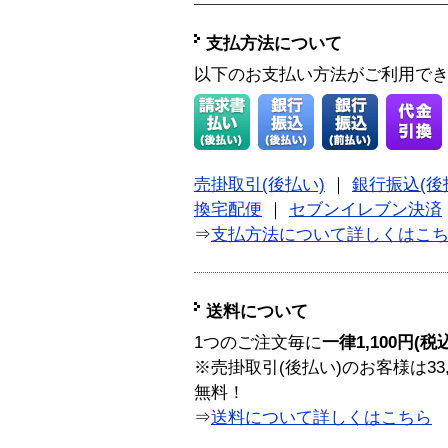
支払方法について
以下のお支払い方法がご利用で
売掛取引(後払い)
｜
銀行振込(後
換宅配便
｜
セブンイレブン決済
⇒
支払方法について詳しくはこ
送料について
1つのご注文毎に
一律1,100円(税
※売掛取引(後払い)のお客様は33
無料！
⇒
送料について詳しくはこちら