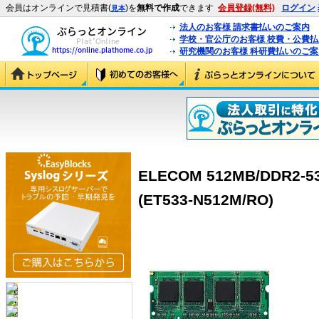
会員はオンラインで見積書(
)を
無料で作成
できます
会員登録(無料)
ログイン
見本
法人のお客様 請求書払いのご案内
学校・官公庁のお客様 校費・公費
研究機関のお客様 科研費払いのご案
ELECOM 512MB/DDR2-53
(ET533-N512M/RO)