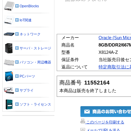
OpenBlocks
IoT関連
ネットワーク
メーカー
Oracle (Sun Mic
商品名
8GB/DDR2/667M
サーバ・ストレージ
型番
X8124A-Z
保証条件
当社販売日後セ
パソコン・周辺機器
返品について
特定商取引法に
PCパーツ
商品番号
11552164
本商品は販売を終了しました
サプライ
ソフト・ライセンス
このページを印刷する
メールでURLを送る