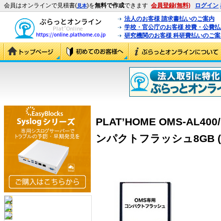
会員はオンラインで見積書(
)を
無料で作成
できます
会員登録(無料)
ログイン
見本
法人のお客様 請求書払いのご案内
学校・官公庁のお客様 校費・公費
研究機関のお客様 科研費払いのご案
PLAT’HOME OMS-AL400
ンパクトフラッシュ8GB (PH