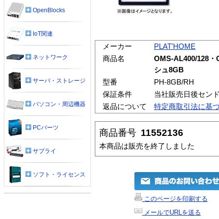
OpenBlocks
IoT関連
メーカー
PLAT'HOME
ネットワーク
商品名
OMS-AL400/128
シュ8GB
サーバ・ストレージ
型番
PH-8GB/RH
保証条件
当社販売日後セン
パソコン・周辺機器
返品について
特定商取引法に基
PCパーツ
商品番号
11552136
本商品は販売を終了しました
サプライ
ソフト・ライセンス
このページを印刷する
メールでURLを送る