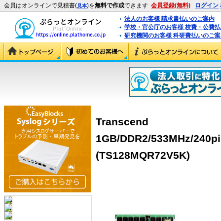
会員はオンラインで見積書(
)を
無料で作成
できます
会員登録(無料)
ログイン
見本
法人のお客様 請求書払いのご案内
学校・官公庁のお客様 校費・公費
研究機関のお客様 科研費払いのご案
Transcend
1GB/DDR2/533MHz/240pi
(TS128MQR72V5K)