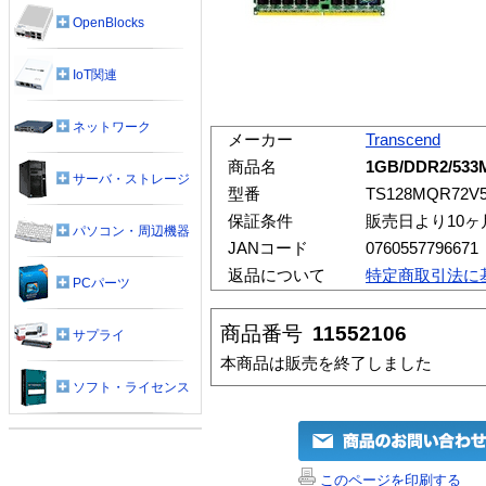
OpenBlocks
IoT関連
ネットワーク
メーカー
Transcend
商品名
1GB/DDR2/533M
サーバ・ストレージ
型番
TS128MQR72V
保証条件
販売日より10
パソコン・周辺機器
JANコード
0760557796671
返品について
特定商取引法に
PCパーツ
商品番号
11552106
サプライ
本商品は販売を終了しました
ソフト・ライセンス
このページを印刷する