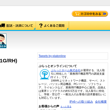
Tweets by platonline
G/RH)
ぷらっとオンラインについて
ぷらっとホーム株式会社
が運用する、法人取
引に特化した「業務用IT機器専門の調達支援
サイト」です。
1999年よりネットワーク機器、サーバ、スト
レージ、パソコン周辺機器、PCパーツ、ソフトウェ
ア、ライセンスなど、業務用IT機器中心に販売。品揃え
は業界トップクラスの約5.5万点です。法人取引に特化
し、学校・官公庁・一般法人のお客様の請求書後払いに
も対応しています。
IPv6への取り組み
会社概要
お客様からの声
もっと見る