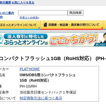
表示履歴
お気に入りを見る
払いのご案内
内
型番まとめ検索»
S用コンパクトフラッシュ1GB（RoHS対応） (PH-1
ーカー
PLAT'HOME
品名
OMS/OBS用コンパクトフラッシュ
1GB（RoHS対応）
番
PH-1G/RH
証条件
当社販売日後センドバック１年保証
品について
特定商取引法に基づく表示