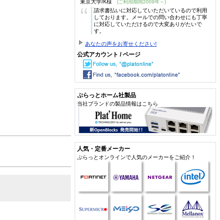
東京大学/K様
(ご利用期間2009年～)
“
請求書払いに対応していただいているので利用
しております。メールでの問い合わせにも丁寧
に対応していただけるので大変ありがたいで
す。
あなたの声をお寄せください!
公式アカウント / ページ
ぷらっとホーム社製品
当社ブランドの製品情報はこちら
人気・定番メーカー
ぷらっとオンラインで人気のメーカーをご紹介！