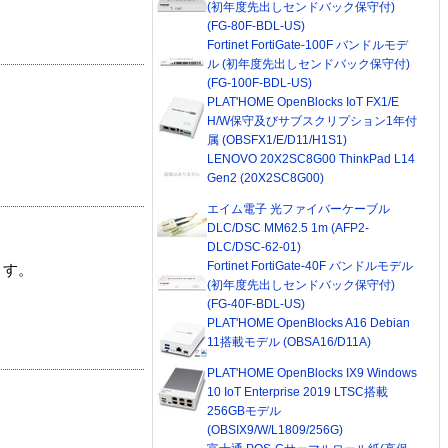
(初年度先出しセンドバック保守付)
(FG-80F-BDL-US)
Fortinet FortiGate-100F バンドルモデ
ル (初年度先出しセンドバック保守付)
(FG-100F-BDL-US)
PLAT'HOME OpenBlocks IoT FX1/E
H/W保守及びサブスクリプション1年付
属 (OBSFX1/E/D11/H1S1)
LENOVO 20X2SC8G00 ThinkPad L14
Gen2 (20X2SC8G00)
エイム電子 光ファイバーケーブル
DLC/DSC MM62.5 1m (AFP2-
DLC/DSC-62-01)
Fortinet FortiGate-40F バンドルモデル
ます。
(初年度先出しセンドバック保守付)
(FG-40F-BDL-US)
PLAT'HOME OpenBlocks A16 Debian
11搭載モデル (OBSA16/D11A)
PLAT'HOME OpenBlocks IX9 Windows
10 IoT Enterprise 2019 LTSC搭載
256GBモデル
(OBSIX9/W/L1809/256G)