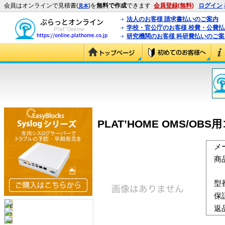
会員はオンラインで見積書(
)を
無料で作成
できます
会員登録(無料)
ログイン
見本
法人のお客様 請求書払いのご案内
学校・官公庁のお客様 校費・公費
研究機関のお客様 科研費払いのご案
PLAT’HOME OMS/OB
メ
商
型
保
返