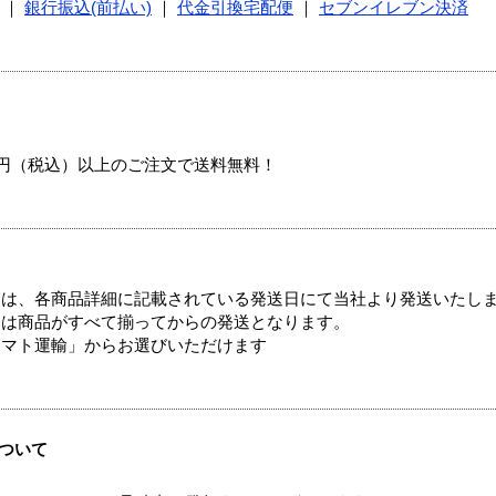
｜
銀行振込(前払い)
｜
代金引換宅配便
｜
セブンイレブン決済
00円（税込）以上のご注文で送料無料！
ては、各商品詳細に記載されている発送日にて当社より発送いたし
送は商品がすべて揃ってからの発送となります。
ヤマト運輸」からお選びいただけます
ついて