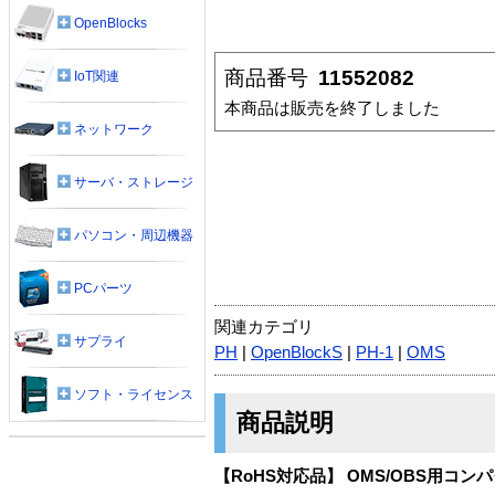
OpenBlocks
商品番号
11552082
IoT関連
本商品は販売を終了しました
ネットワーク
サーバ・ストレージ
パソコン・周辺機器
PCパーツ
関連カテゴリ
サプライ
PH
|
OpenBlockS
|
PH-1
|
OMS
ソフト・ライセンス
商品説明
【RoHS対応品】 OMS/OBS用コン