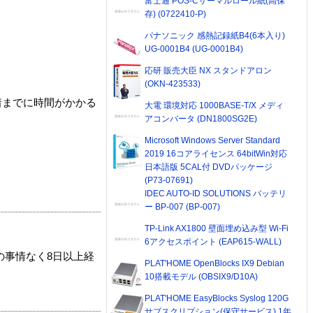
富士通 POS-Cサーマルロール紙(高保
存) (0722410-P)
パナソニック 感熱記録紙B4(6本入り)
UG-0001B4 (UG-0001B4)
応研 販売大臣 NX スタンドアロン
(OKN-423533)
着までに時間がかかる
大電 環境対応 1000BASE-T/X メディ
アコンバータ (DN1800SG2E)
Microsoft Windows Server Standard
2019 16コアライセンス 64bitWin対応
日本語版 5CAL付 DVDパッケージ
(P73-07691)
IDEC AUTO-ID SOLUTIONS バッテリ
ー BP-007 (BP-007)
TP-Link AX1800 壁面埋め込み型 Wi-Fi
6アクセスポイント (EAP615-WALL)
の事情なく8日以上経
PLAT'HOME OpenBlocks IX9 Debian
10搭載モデル (OBSIX9/D10A)
PLAT'HOME EasyBlocks Syslog 120G
サブスクリプション(保守サービス) 1年