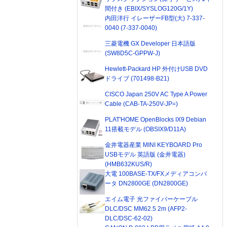
間付き (EBIX/SYSLOG120G/1Y)
内田洋行 イレーザーFB型(大) 7-337-
0040 (7-337-0040)
三菱電機 GX Developer 日本語版
(SW8D5C-GPPW-J)
Hewlett-Packard HP 外付けUSB DVD
ドライブ (701498-B21)
CISCO Japan 250V AC Type A Power
Cable (CAB-TA-250V-JP=)
PLAT'HOME OpenBlocks IX9 Debian
11搭載モデル (OBSIX9/D11A)
金井電器産業 MINI KEYBOARD Pro
USBモデル 英語版 (金井電器)
(HMB632KUS/R)
大電 100BASE-TX/FXメディアコンバ
ータ DN2800GE (DN2800GE)
エイム電子 光ファイバーケーブル
DLC/DSC MM62.5 2m (AFP2-
DLC/DSC-62-02)