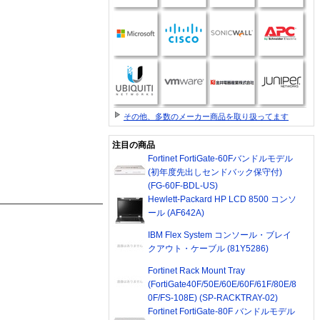
その他、多数のメーカー商品を取り扱ってます
注目の商品
Fortinet FortiGate-60Fバンドルモデル
(初年度先出しセンドバック保守付)
(FG-60F-BDL-US)
Hewlett-Packard HP LCD 8500 コンソ
ール (AF642A)
IBM Flex System コンソール・ブレイ
クアウト・ケーブル (81Y5286)
Fortinet Rack Mount Tray
(FortiGate40F/50E/60E/60F/61F/80E/8
0F/FS-108E) (SP-RACKTRAY-02)
Fortinet FortiGate-80F バンドルモデル