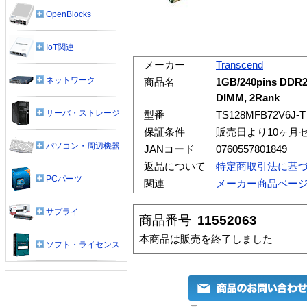
OpenBlocks
IoT関連
メーカー
Transcend
ネットワーク
商品名
1GB/240pins DDR2
DIMM, 2Rank
サーバ・ストレージ
型番
TS128MFB72V6J-T
保証条件
販売日より10ヶ月
パソコン・周辺機器
JANコード
0760557801849
返品について
特定商取引法に基
PCパーツ
関連
メーカー商品ペー
サプライ
商品番号
11552063
本商品は販売を終了しました
ソフト・ライセンス