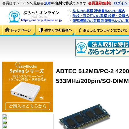
会員はオンラインで見積書(
)を
無料で作成
できます
会員登録(無料)
ログイン
見本
法人のお客様 請求書払いのご案内
学校・官公庁のお客様 校費・公費
研究機関のお客様 科研費払いのご案
ADTEC 512MB/PC-2 420
533MHz/200pin/SO-DIMM