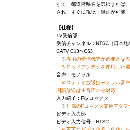
すく、都道府県名を選択すれば
され、すぐに視聴・録画が可能
【仕様】
TV受信部
受信チャンネル：NTSC（日本地域）V
CATV C13〜C63
※専用の受信機等が必要となる
※ロッドアンテナを使用した場
音声：モノラル
※ステレオ放送はモノラル音
国語放送は主音声のみ対応
入力端子：F型コネクタ
※付属のFコネクタ変換アダプ
ビデオ入力部
ビデオ入力信号：NTSC
※不正なビデオ信号（劣化し