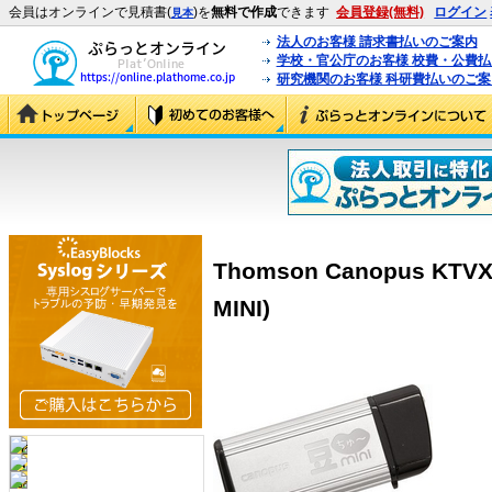
会員はオンラインで見積書(
)を
無料で作成
できます
会員登録(無料)
ログイン
見本
法人のお客様 請求書払いのご案内
学校・官公庁のお客様 校費・公費
研究機関のお客様 科研費払いのご案
Thomson Canopus KTVX
MINI)