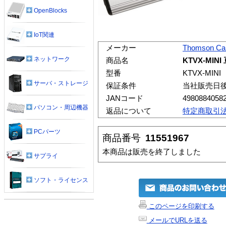
OpenBlocks
IoT関連
メーカー
Thomson Ca
ネットワーク
商品名
KTVX-MINI
型番
KTVX-MINI
サーバ・ストレージ
保証条件
当社販売日
JANコード
4980884058
パソコン・周辺機器
返品について
特定商取引
PCパーツ
商品番号
11551967
本商品は販売を終了しました
サプライ
ソフト・ライセンス
このページを印刷する
メールでURLを送る