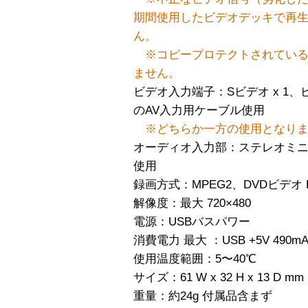
期間使用したビデオデッキで再
ん。
※コピープロテクトされてい
ません。
ビデオ入力端子：Sビデオ x 1、ピ
のAV入力用ケーブル使用
※どちらか一方の使用となり
オーディオ入力部：ステレオミニ
使用
録画方式：MPEG2、DVDビデオ
解像度：最大 720×480
電源：USBバスパワー
消費電力 最大 ：USB +5V 490m
使用温度範囲：5〜40℃
サイズ：61 W x 32 H x 13 
重量：約24g 付属品含まず