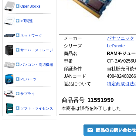
OpenBlocks
IoT関連
ネットワーク
メーカー
パナソニック
シリーズ
Let'snote
サーバ・ストレージ
商品名
RAMモジュール 
型番
CF-BAV0256
パソコン・周辺機器
保証条件
当社販売日後
JANコード
498482468266
PCパーツ
返品について
特定商取引法
サプライ
商品番号
11551959
本商品は販売を終了しました
ソフト・ライセンス