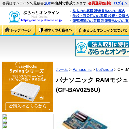
会員はオンラインで見積書(
)を
無料で作成
できます
会員登録(無料)
ログイン
見本
法人のお客様 請求書払いのご案内
学校・官公庁のお客様 校費・公費
研究機関のお客様 科研費払いのご案
ホーム
>
Panasonic
>
Let'snote
> CF-B
パナソニック RAMモジュール 
(CF-BAV0256U)