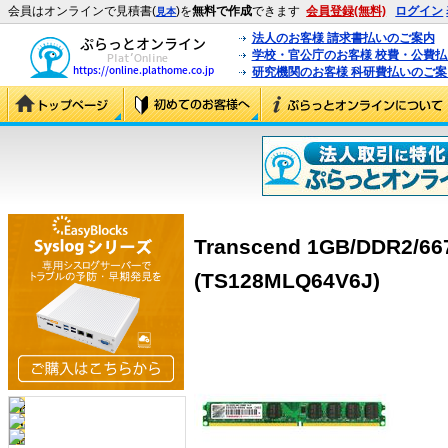
会員はオンラインで見積書(
)を
無料で作成
できます
会員登録(無料)
ログイン
見本
法人のお客様 請求書払いのご案内
学校・官公庁のお客様 校費・公費
研究機関のお客様 科研費払いのご案
Transcend 1GB/DDR2/66
(TS128MLQ64V6J)