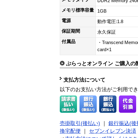
DDR2 Memory 240
メモリ標準容量
1GB
電源
動作電圧:1.8
保証期間
永久保証
付属品
・Transcend Memory
card×1
ぷらっとオンライン ご購入の
支払方法について
以下のお支払い方法がご利用で
売掛取引(後払い)
｜
銀行振込(後
換宅配便
｜
セブンイレブン決済