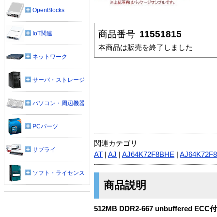
OpenBlocks
商品番号
11551815
IoT関連
本商品は販売を終了しました
ネットワーク
サーバ・ストレージ
パソコン・周辺機器
PCパーツ
関連カテゴリ
サプライ
AT
|
AJ
|
AJ64K72F8BHE
|
AJ64K72F
ソフト・ライセンス
商品説明
512MB DDR2-667 unbuffered ECC