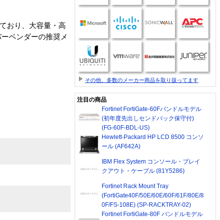
れており、大容量・高
ーバーベンダーの推奨メ
その他、多数のメーカー商品を取り扱ってます
注目の商品
Fortinet FortiGate-60Fバンドルモデル
(初年度先出しセンドバック保守付)
(FG-60F-BDL-US)
Hewlett-Packard HP LCD 8500 コンソ
ール (AF642A)
IBM Flex System コンソール・ブレイ
クアウト・ケーブル (81Y5286)
Fortinet Rack Mount Tray
(FortiGate40F/50E/60E/60F/61F/80E/8
0F/FS-108E) (SP-RACKTRAY-02)
Fortinet FortiGate-80F バンドルモデル