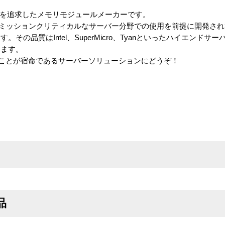
性を追求したメモリモジュールメーカーです。
、ミッションクリティカルなサーバー分野での使用を前提に開発さ
その品質はIntel、SuperMicro、Tyanといったハイエンドサ
ります。
けることが宿命であるサーバーソリューションにどうぞ！
品