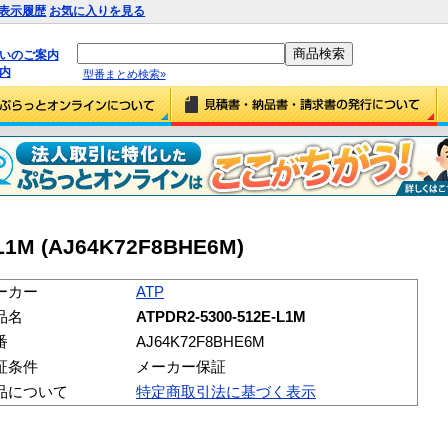
表示履歴
お気に入りを見る
払いのご案内
内
型番まとめ検索»
-L1M (AJ64K72F8BHE6M)
ーカー
ATP
品名
ATPDR2-5300-512E-L1M
番
AJ64K72F8BHE6M
証条件
メーカー保証
品について
特定商取引法に基づく表示