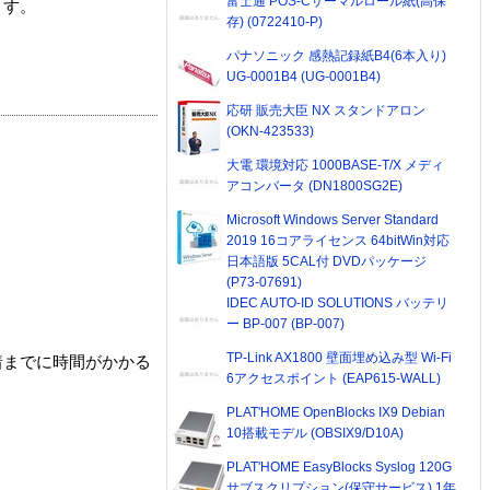
富士通 POS-Cサーマルロール紙(高保
ます。
存) (0722410-P)
パナソニック 感熱記録紙B4(6本入り)
UG-0001B4 (UG-0001B4)
応研 販売大臣 NX スタンドアロン
(OKN-423533)
大電 環境対応 1000BASE-T/X メディ
アコンバータ (DN1800SG2E)
Microsoft Windows Server Standard
2019 16コアライセンス 64bitWin対応
日本語版 5CAL付 DVDパッケージ
(P73-07691)
IDEC AUTO-ID SOLUTIONS バッテリ
ー BP-007 (BP-007)
TP-Link AX1800 壁面埋め込み型 Wi-Fi
着までに時間がかかる
6アクセスポイント (EAP615-WALL)
PLAT'HOME OpenBlocks IX9 Debian
10搭載モデル (OBSIX9/D10A)
PLAT'HOME EasyBlocks Syslog 120G
サブスクリプション(保守サービス) 1年