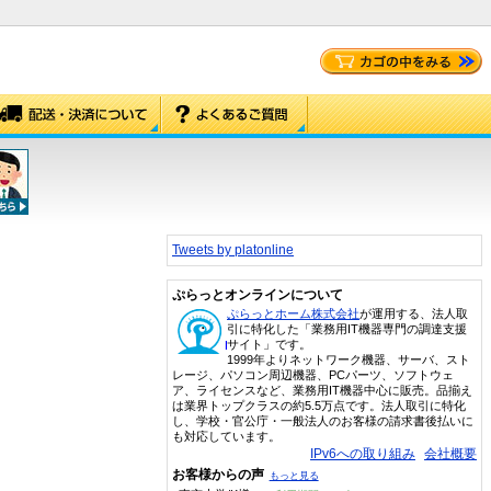
Tweets by platonline
ぷらっとオンラインについて
ぷらっとホーム株式会社
が運用する、法人取
引に特化した「業務用IT機器専門の調達支援
サイト」です。
1999年よりネットワーク機器、サーバ、スト
レージ、パソコン周辺機器、PCパーツ、ソフトウェ
ア、ライセンスなど、業務用IT機器中心に販売。品揃え
は業界トップクラスの約5.5万点です。法人取引に特化
し、学校・官公庁・一般法人のお客様の請求書後払いに
も対応しています。
IPv6への取り組み
会社概要
お客様からの声
もっと見る