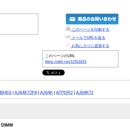
このページを印刷する
メールでURLを送る
お気に入りに追加する
このページのURL
https://plth.me/11551815
8BHE6
|
AJ64K72F8
|
AJ64K
|
ATPDR2
|
AJ64K72
付 DIMM