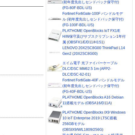
(初年度先出しセンドバック保守付)
(FG-80F-BDL-US)
Fortinet FortiGate-100F バンドルモデ
ル (初年度先出しセンドバック保守付)
(FG-100F-BDL-US)
PLAT'HOME OpenBlocks IoT FX1/E
H/W保守及びサブスクリプション1年付
属 (OBSFX1/E/D11/H1S1)
LENOVO 20X2SC8G00 ThinkPad L14
Gen2 (20X2SC8G00)
エイム電子 光ファイバーケーブル
DLC/DSC MM62.5 1m (AFP2-
DLC/DSC-62-01)
Fortinet FortiGate-40F バンドルモデル
(初年度先出しセンドバック保守付)
(FG-40F-BDL-US)
PLAT'HOME OpenBlocks A16 Debian
11搭載モデル (OBSA16/D11A)
PLAT'HOME OpenBlocks IX9 Windows
10 IoT Enterprise 2019 LTSC搭載
256GBモデル
(OBSIX9/W/L1809/256G)