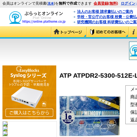
会員はオンラインで見積書(
)を
無料で作成
できます
会員登録(無料)
ログイン
見本
法人のお客様 請求書払いのご案内
学校・官公庁のお客様 校費・公費
研究機関のお客様 科研費払いのご案
ATP ATPDR2-5300-512E
メ
商
型
保
返