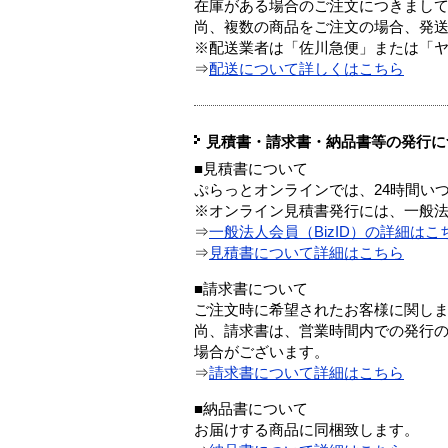
在庫がある場合のご注文につきまし
尚、複数の商品をご注文の場合、発
※配送業者は「佐川急便」または「
⇒
配送について詳しくはこちら
見積書・請求書・納品書等の発行に
■見積書について
ぷらっとオンラインでは、24時間い
※オンライン見積書発行には、一般法人
⇒
一般法人会員（BizID）の詳細はこ
⇒
見積書について詳細はこちら
■請求書について
ご注文時に希望されたお客様に関し
尚、請求書は、営業時間内での発行
場合がございます。
⇒
請求書について詳細はこちら
■納品書について
お届けする商品に同梱致します。