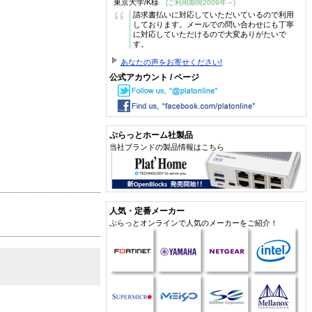
東京大学/K様
(ご利用期間2009年～)
“
請求書払いに対応していただいているので利用
しております。メールでの問い合わせにも丁寧
に対応していただけるので大変ありがたいで
す。
あなたの声をお寄せください!
公式アカウント / ページ
ぷらっとホーム社製品
当社ブランドの製品情報はこちら
人気・定番メーカー
ぷらっとオンラインで人気のメーカーをご紹介！