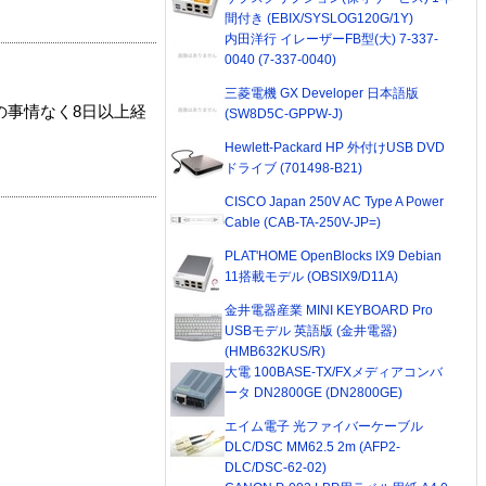
間付き (EBIX/SYSLOG120G/1Y)
内田洋行 イレーザーFB型(大) 7-337-
0040 (7-337-0040)
三菱電機 GX Developer 日本語版
の事情なく8日以上経
(SW8D5C-GPPW-J)
Hewlett-Packard HP 外付けUSB DVD
ドライブ (701498-B21)
CISCO Japan 250V AC Type A Power
Cable (CAB-TA-250V-JP=)
PLAT'HOME OpenBlocks IX9 Debian
11搭載モデル (OBSIX9/D11A)
金井電器産業 MINI KEYBOARD Pro
USBモデル 英語版 (金井電器)
(HMB632KUS/R)
大電 100BASE-TX/FXメディアコンバ
ータ DN2800GE (DN2800GE)
エイム電子 光ファイバーケーブル
DLC/DSC MM62.5 2m (AFP2-
DLC/DSC-62-02)