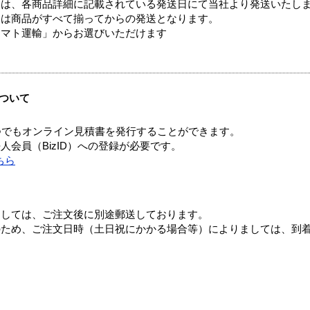
ては、各商品詳細に記載されている発送日にて当社より発送いたし
送は商品がすべて揃ってからの発送となります。
ヤマト運輸」からお選びいただけます
ついて
つでもオンライン見積書を発行することができます。
会員（BizID）への登録が必要です。
ちら
ましては、ご注文後に別途郵送しております。
のため、ご注文日時（土日祝にかかる場合等）によりましては、到