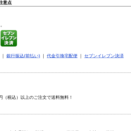
注意点
す。
｜
銀行振込(前払い)
｜
代金引換宅配便
｜
セブンイレブン決済
00円（税込）以上のご注文で送料無料！