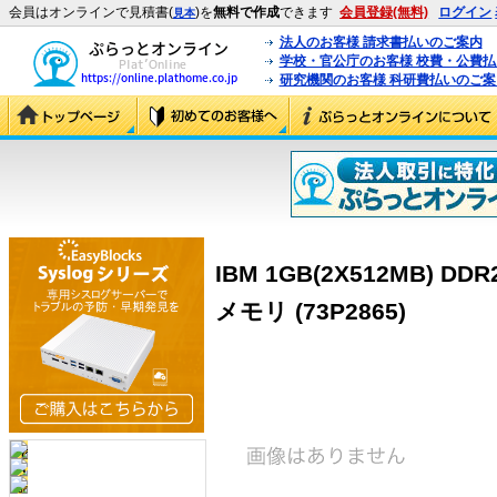
会員はオンラインで見積書(
)を
無料で作成
できます
会員登録(無料)
ログイン
見本
法人のお客様 請求書払いのご案内
学校・官公庁のお客様 校費・公費
研究機関のお客様 科研費払いのご案
IBM 1GB(2X512MB) DDR2
メモリ (73P2865)