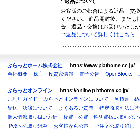
返品について
お客様のご都合による返品・交
ください。 商品開封後、または
合、返品・交換はお受けいたし
⇒
返品について詳しくはこちら
ぷらっとホーム株式会社
—
https://www.plathome.co.jp/
会社概要
株主・投資家情報
電子公告
OpenBlocks
ぷらっとオンライン
—
https://online.plathome.co.jp/
ご利用ガイド
ぷらっとオンラインについて
見積書・納
配送・決済について
よくあるご質問
特定商取引法に基
個人情報取り扱い方針
校費・公費・科研費払い取引のご
IPv6への取り組み
お客様からの声
ご注文の取り消し