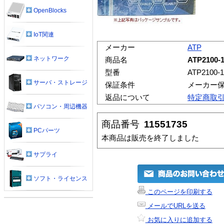
OpenBlocks
IoT関連
メーカー
ATP
ネットワーク
商品名
ATP2100
型番
ATP2100
サーバ・ストレージ
保証条件
メーカー
返品について
特定商取
パソコン・周辺機器
商品番号
11551735
PCパーツ
本商品は販売を終了しました
サプライ
ソフト・ライセンス
このページを印刷する
メールでURLを送る
お気に入りに追加する