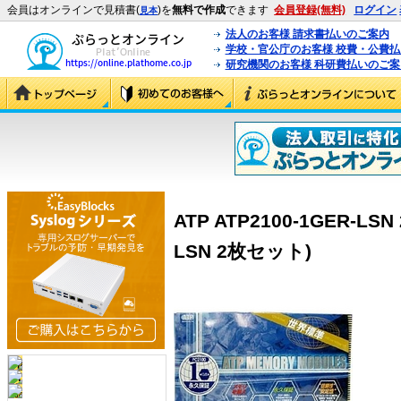
会員はオンラインで見積書(
)を
無料で作成
できます
会員登録(無料)
ログイン
見本
法人のお客様 請求書払いのご案内
学校・官公庁のお客様 校費・公費
研究機関のお客様 科研費払いのご案
ATP ATP2100-1GER-LS
LSN 2枚セット)